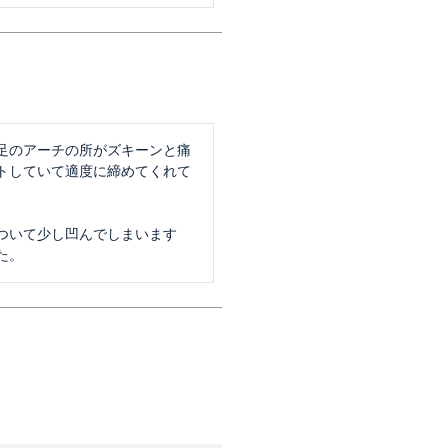
足のアーチの所がズキーンと痛
トしていて適度に締めてくれて
ついて少し凹んでしまいます

た。