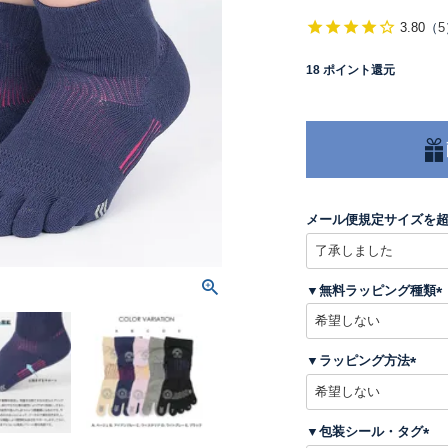
3.80
（
5
18
ポイント還元
メール便規定サイズを
▼無料ラッピング種類
(
▼ラッピング方法
)
(
必
須
▼包装シール・タグ
)