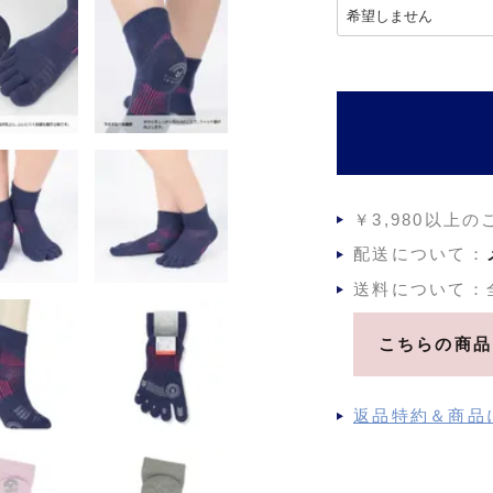
(
必
須
)
￥3,980以上
配送について：
送料について：
こちらの商品
返品特約＆商品