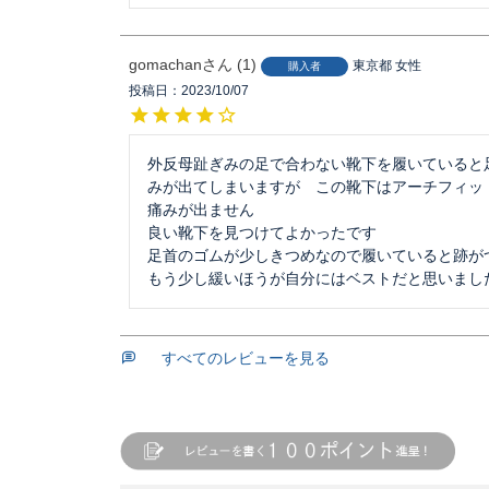
gomachan
1
東京都
女性
購入者
投稿日
2023/10/07
外反母趾ぎみの足で合わない靴下を履いていると
みが出てしまいますが　この靴下はアーチフィッ
痛みが出ません

良い靴下を見つけてよかったです

足首のゴムが少しきつめなので履いていると跡が
もう少し緩いほうが自分にはベストだと思いまし
すべてのレビューを見る