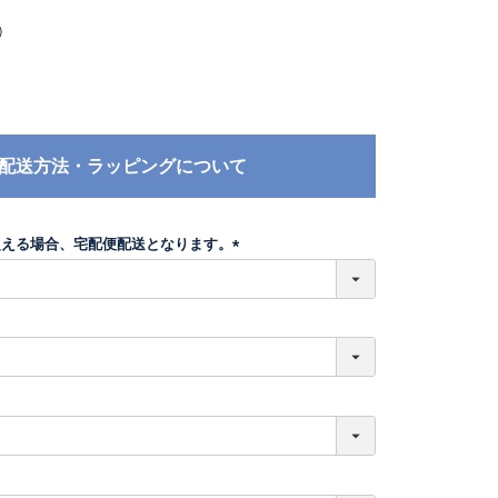
）
配送方法・ラッピングについて
超える場合、宅配便配送となります。
(
必
須
)
必
須