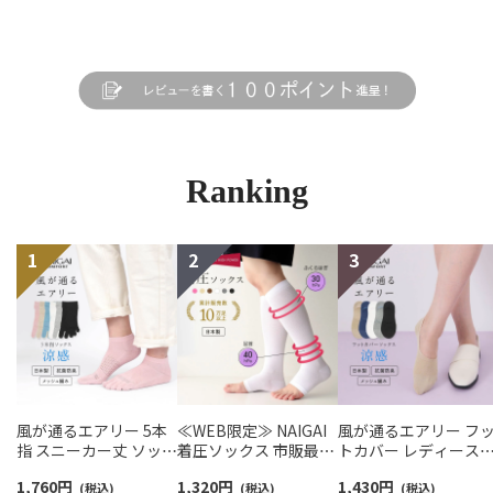
Ranking
風が通るエアリー 5本
≪WEB限定≫ NAIGAI
風が通るエアリー フ
指 スニーカー丈 ソック
着圧ソックス 市販最強
トカバー レディース
ス 親指セパレート設計
クラス オープントゥ 段
NAIGAI COMFORT
1,760
円
1,320
円
1,430
円
抗菌防臭 NAIGAI
(税込)
階圧力設計 強圧 足首
(税込)
03022420
(税込)