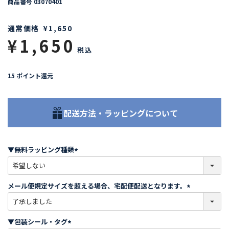
商品番号
03070401
通常価格
¥
1,650
¥
1,650
税込
15
ポイント還元
配送方法・ラッピングについて
▼無料ラッピング種類
(
必
須
メール便規定サイズを超える場合、宅配便配送となります。
)
(
必
須
▼包装シール・タグ
)