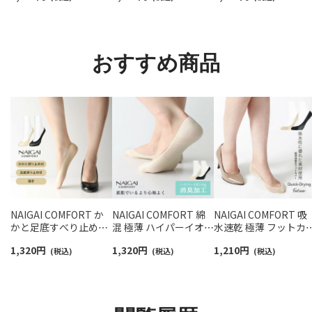
COMFORT レディース
40hPa （30mmHg） ふ
ソックス 03022213
くらはぎ30hPa 【365日
最短翌日発送】
93850002
おすすめ商品
NAIGAI COMFORT か
NAIGAI COMFORT 綿
NAIGAI COMFORT 吸
かと足底すべり止め付
混 極薄 ハイパーイオン
水速乾 極薄 フットカ
フットカバー カバーソ
銀（Ag） 消臭加工 浅履
ー 浅履き かかと滑り
1,320
円
1,320
円
1,210
円
ックス レディース
(税込)
きフットカバー 足底メ
(税込)
め付 レディース
(税込)
03070217
ッシュ かかとすべり止
03070203
め付 レディース
03070215