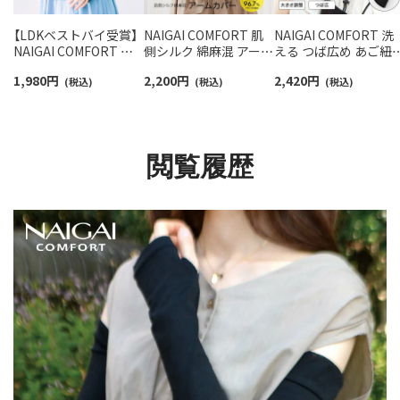
【LDKベストバイ受賞】
NAIGAI COMFORT 肌
NAIGAI COMFORT 洗
NAIGAI COMFORT 接
側シルク 綿麻混 アーム
える つば広め あご紐
触冷感 UVカット リブ
カバー ロング 48cm 無
き UV対策アドベンチ
1,980
円
2,200
円
2,420
円
アームカバー スーパー
(税込)
地 UVカット 【365日最
(税込)
ャーハット サイズ調
(税込)
ロング丈 55cm 無地 ア
短翌日発送】 03072530
可 レディース
イスハウス【365日最短
93072837
翌日発送】 90301023
閲覧履歴