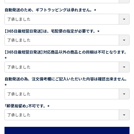
必
須
自動発送のため、ギフトラッピングは承れません。
)
(
必
須
【365日最短翌日発送】は、宅配便の指定が必要です。
)
(
必
須
【365日最短翌日発送】対応商品以外の商品との同梱は不可となります。
)
(
必
須
自動発送の為、注文備考欄にご記入いただいた内容は確認出来ません。
)
(
必
須
「郵便局留め」不可です。
)
(
必
須
)