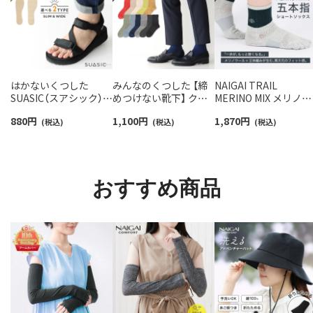
はかないくつした
みんなのくつした 【締
NAIGAI TRAIL
SUASIC（スアシック）
めつけない靴下】 クル
MERINO MIX メリノウ
スリム＆ワイドタイプ
ー丈ふんわりガーゼ
ール18％ 5本指 スポ
880
円
1,100
円
1,870
円
抗菌防臭 ソックス メン
(税込)
【24-26cm】【26-28cm】
(税込)
ツソックス アーチフ
(税込)
ズ レディース 【365日
足口ふんわり オーガニ
ットサポート メッシ
最短翌日発送】
ックコットン
＆足底滑り止め付 シ
96405001
02422415
ート丈 メンズ レディ
ス 【365日最短翌日発
おすすめ商品
送】90370010