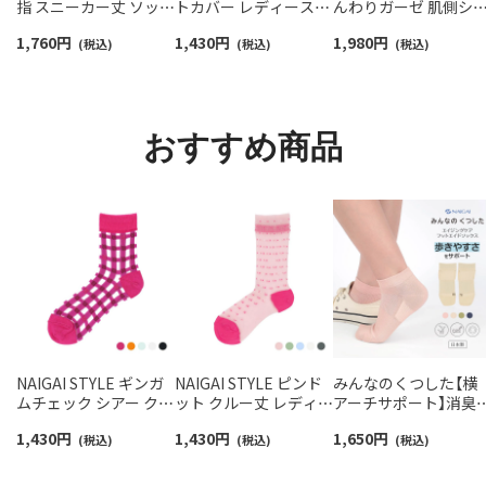
指 スニーカー丈 ソック
トカバー レディース
んわりガーゼ 肌側シ
ス 親指セパレート設計
NAIGAI COMFORT
ク 2重編み レッグ＆ア
1,760
円
1,430
円
1,980
円
抗菌防臭 NAIGAI
(税込)
03022420
(税込)
ームウォーマー 日本
(税込)
COMFORT レディース
レディース 93072330
ソックス 03022213
おすすめ商品
NAIGAI STYLE ギンガ
NAIGAI STYLE ピンド
みんなのくつした【横
ムチェック シアー クル
ット クルー丈 レディー
アーチサポート】消臭
ー丈 レディース ソック
ス ソックス 日本製
サスティナブル ショ
1,430
円
1,430
円
1,650
円
ス 日本製 03097115
(税込)
03097119
(税込)
ト丈 エイジングケア 
(税込)
ットエイドソックス 
本製 03150027