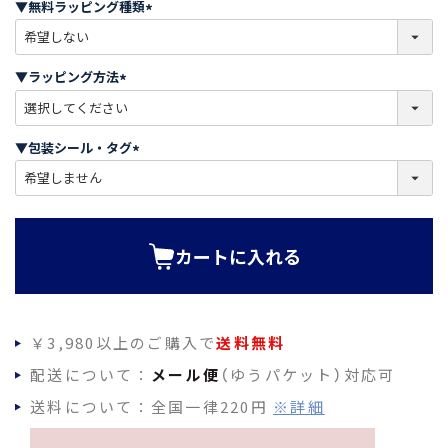
▼無料ラッピング種類
)
(
必
須
▼ラッピング方法
)
(
必
須
▼包装シール・タグ
)
(
必
須
)
カートに入れる
￥3,980以上のご購入で
送料無料
配送について：
メール便
（ゆうパケット）対応可
送料について：全国一律220円
※詳細