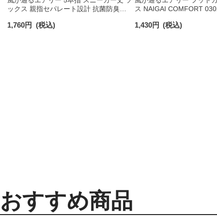
風が通るエアリー 5本指 スニーカー丈 ソ
風が通るエアリー フットカ
ックス 親指セパレート設計 抗菌防臭
ス NAIGAI COMFORT 030
NAIGAI COMFORT レディース ソックス
1,760
円
(税込)
1,430
円
(税込)
03022213
おすすめ商品