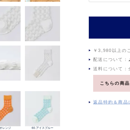
必
須
)
￥3,980以上
配送について：
送料について：
こちらの商品
返品特約＆商品
.オレンジ
60.アイスブルー