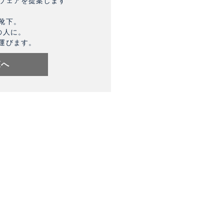
ウェアを提案します
靴下。
の人に。
運びます。
覧へ