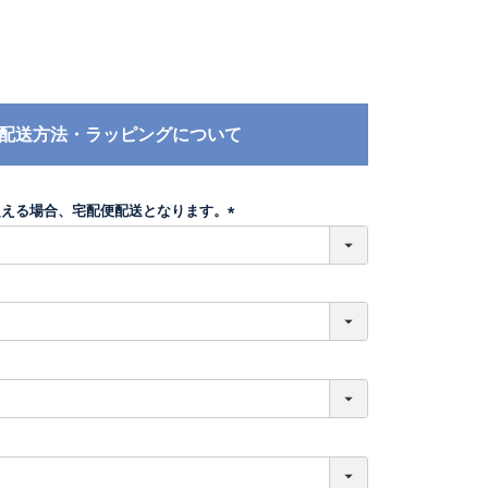
配送方法・ラッピングについて
超える場合、宅配便配送となります。
(
必
須
)
必
須