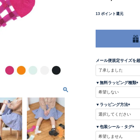
13
ポイント還元
メール便規定サイズを
▼無料ラッピング種類
(
▼ラッピング方法
)
(
必
須
▼包装シール・タグ
)
(