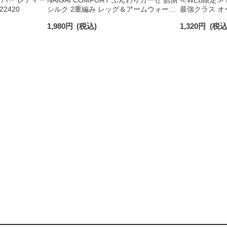
バー レディー
NAIGAI COMFORT ふんわりガーゼ 肌側
≪WEB限定≫ 
22420
シルク 2重編み レッグ＆アームウォーマ
最強クラス オ
ー 日本製 レディース 93072330
強圧 足首40h
1,980
円
(税込)
1,320
円
(税込
ぎ30hPa 【
93850002