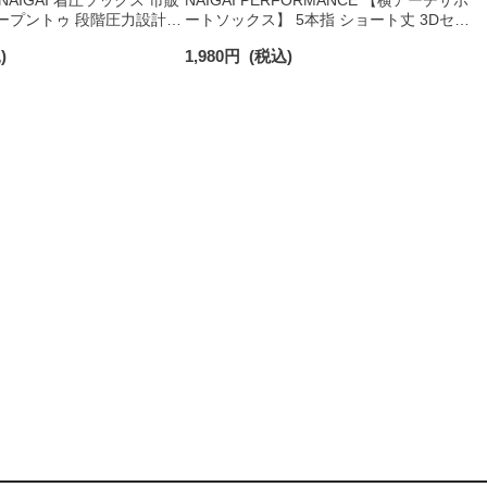
NAIGAI 着圧ソックス 市販
NAIGAI PERFORMANCE 【横アーチサポ
ープントゥ 段階圧力設計
ートソックス】 5本指 ショート丈 3Dセパ
Pa （30mmHg） ふくらは
レート 消臭糸使用 レディース 日本製
)
1,980
円
(税込)
365日最短翌日発送】
03050110