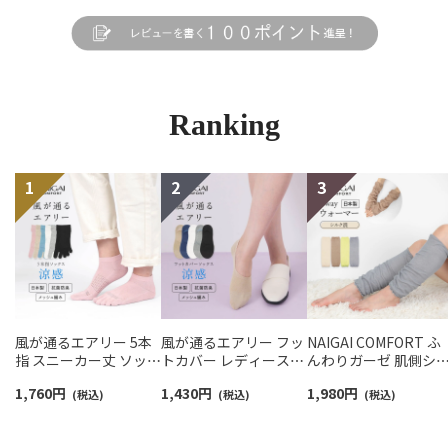
Ranking
風が通るエアリー 5本
風が通るエアリー フッ
NAIGAI COMFORT ふ
指 スニーカー丈 ソック
トカバー レディース
んわりガーゼ 肌側シ
ス 親指セパレート設計
NAIGAI COMFORT
ク 2重編み レッグ＆ア
1,760
円
1,430
円
1,980
円
抗菌防臭 NAIGAI
(税込)
03022420
(税込)
ームウォーマー 日本
(税込)
COMFORT レディース
レディース 93072330
ソックス 03022213