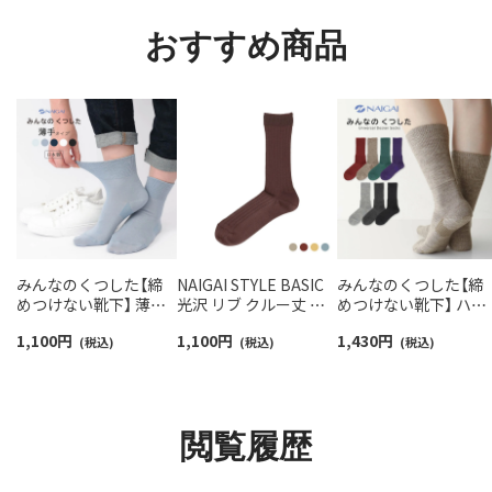
おすすめ商品
みんなのくつした【締
NAIGAI STYLE BASIC
みんなのくつした【締
めつけない靴下】 薄手
光沢 リブ クルー丈 レ
めつけない靴下】 ハイ
ハイゲージ 足口ふんわ
ディース ソックス 日本
クルー丈 あたたか毛
1,100
円
1,100
円
1,430
円
り オーガニックコット
(税込)
製 03097220
(税込)
ふんわりガーゼ ちょ
(税込)
ン混 クルー丈 ソックス
ど良い長さ 90361012
レディース 日本製
03150019
閲覧履歴