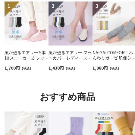
風が通るエアリー 5本
風が通るエアリー フッ
NAIGAI COMFORT ふ
指 スニーカー丈 ソック
トカバー レディース
んわりガーゼ 肌側シ
ス 親指セパレート設計
NAIGAI COMFORT
ク 2重編み レッグ＆ア
1,760
円
1,430
円
1,980
円
抗菌防臭 NAIGAI
(税込)
03022420
(税込)
ームウォーマー 日本
(税込)
COMFORT レディース
レディース 93072330
ソックス 03022213
おすすめ商品