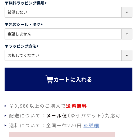
須
▼無料ラッピング種類
)
(
必
須
▼包装シール・タグ
)
(
必
須
▼ラッピング方法
)
(
必
須
)
カートに入れる
￥3,980以上のご購入で
送料無料
配送について：
メール便
（ゆうパケット）対応可
送料について：全国一律220円
※詳細