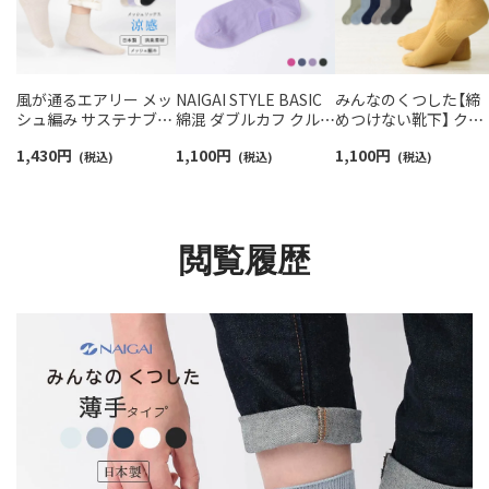
風が通るエアリー メッ
NAIGAI STYLE BASIC
みんなのくつした【締
シュ編み サステナブル
綿混 ダブルカフ クルー
めつけない靴下】 クル
ショート丈 ソックス 消
丈 レディース ソックス
ー丈 ふんわりガーゼ
1,430
円
1,100
円
1,100
円
臭素材 レディース
(税込)
日本製 03097501
(税込)
【20-22cm】【22-24cm
(税込)
NAIGAI COMFORT
オーガニックコットン
03022217
混 03150001
閲覧履歴