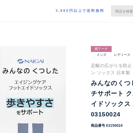
3,980円以上で送料無料
横アーチ
メンズ
レディース
足幅の広がりを防止 【
ン ソックス 日本製
みんなのくつ
チサポート ク
イドソックス 
03150024
商品番号
03150024