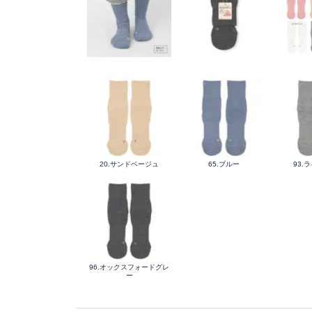
20.サンドベージュ
65.ブルー
93.
96.オックスフォードグレ
ー