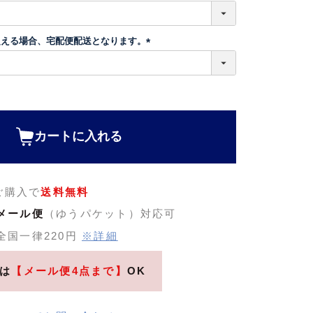
超える場合、宅配便配送となります。
(
必
須
)
カートに入れる
のご購入で
送料無料
メール便
（ゆうパケット）対応可
全国一律220円
※詳細
は
【メール便4点まで】
OK