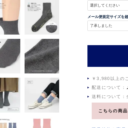
(
必
須
メール便規定サイズを
)
￥3,980以上
配送について：
送料について：
こちらの商品