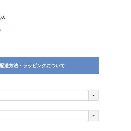
税込
）
配送方法・ラッピングについて
必
須