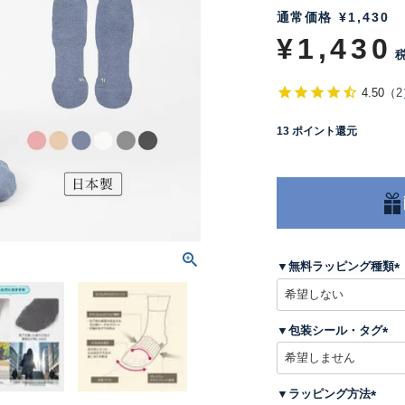
通常価格
¥
1,430
¥
1,430
4.50
（
2
13
ポイント還元
▼無料ラッピング種類
(
▼包装シール・タグ
)
(
必
須
▼ラッピング方法
)