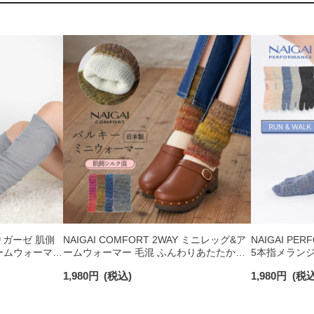
わりガーゼ 肌側
NAIGAI COMFORT 2WAY ミニレッグ&ア
NAIGAI P
ームウォーマー
ームウォーマー 毛混 ふんわりあたたか肌
5本指メランジ
0
側シルク混 グラデーション 二重編み レデ
レートアーチ
1,980
円
(税込)
1,980
円
(税込
ィース 03022855
03050108