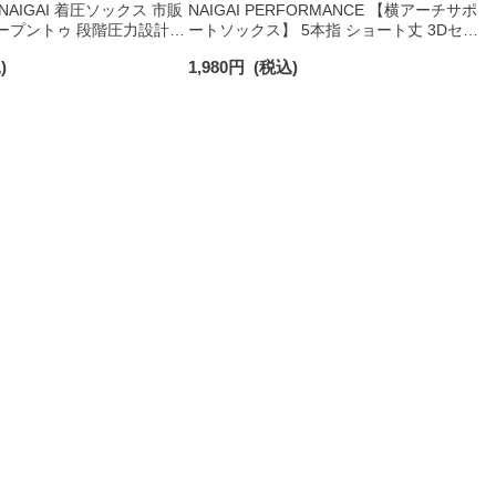
NAIGAI 着圧ソックス 市販
NAIGAI PERFORMANCE 【横アーチサポ
ープントゥ 段階圧力設計
ートソックス】 5本指 ショート丈 3Dセパ
Pa （30mmHg） ふくらは
レート 消臭糸使用 レディース 日本製
)
1,980
円
(税込)
365日最短翌日発送】
03050110