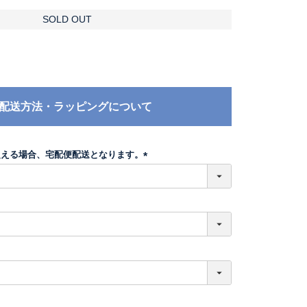
SOLD OUT
配送方法・ラッピングについて
超える場合、宅配便配送となります。
(
必
須
)
必
須