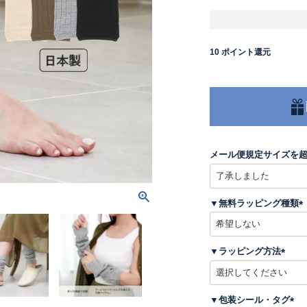
10
ポイント還元
メール便規定サイズを
▼無料ラッピング種類
(
▼ラッピング方法
)
(
必
須
▼包装シール・タグ
)