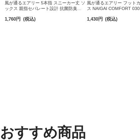
風が通るエアリー 5本指 スニーカー丈 ソ
風が通るエアリー フットカ
ックス 親指セパレート設計 抗菌防臭
ス NAIGAI COMFORT 030
NAIGAI COMFORT レディース ソックス
1,760
円
(税込)
1,430
円
(税込)
03022213
おすすめ商品