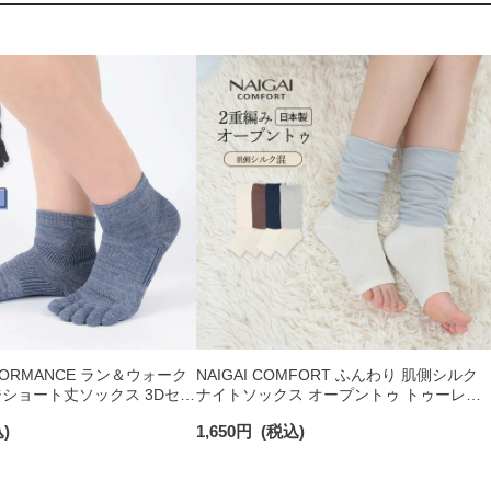
ERFORMANCE ラン＆ウォーク
NAIGAI COMFORT ふんわり 肌側シルク
ショート丈ソックス 3Dセパ
ナイトソックス オープントゥ トゥーレス
フィット レディース
ルームソックス 日本製 レディース
)
1,650
円
(税込)
93072343