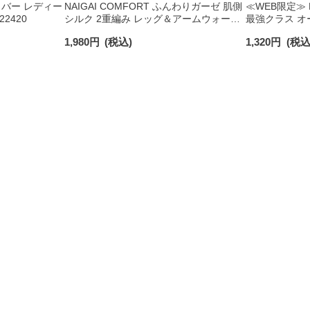
バー レディー
NAIGAI COMFORT ふんわりガーゼ 肌側
≪WEB限定≫ 
22420
シルク 2重編み レッグ＆アームウォーマ
最強クラス オ
ー 日本製 レディース 93072330
強圧 足首40h
1,980
円
(税込)
1,320
円
(税込
ぎ30hPa 【
93850002