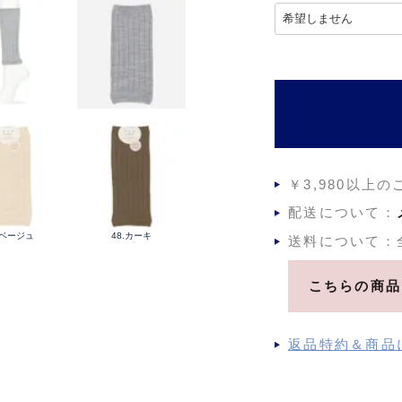
(
必
須
)
￥3,980以上
配送について：
.ベージュ
48.カーキ
送料について：
こちらの商品
返品特約＆商品