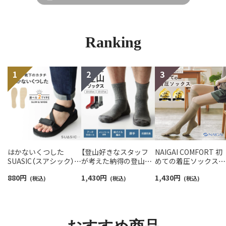
Ranking
はかないくつした
【登山好きなスタッフ
NAIGAI COMFORT 初
SUASIC（スアシック）
が考えた納得の登山用
めての着圧ソックスハ
スリム＆ワイドタイプ
靴下】NAIGAI TRAIL メ
イソックス レディー
880
円
1,430
円
1,430
円
抗菌防臭 ソックス メン
(税込)
リノウール混 クルー丈
(税込)
【365日最短翌日発送】
(税込)
ズ レディース 【365日
メンズ＆レディース
90301033
最短翌日発送】
【365日最短翌日発送】
96405001
90301018