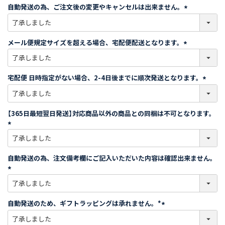
自動発送の為、ご注文後の変更やキャンセルは出来ません。
(
必
須
メール便規定サイズを超える場合、宅配便配送となります。
)
(
必
須
宅配便 日時指定がない場合、2-4日後までに順次発送となります。
)
(
必
須
【365日最短翌日発送】対応商品以外の商品との同梱は不可となります。
)
(
必
須
自動発送の為、注文備考欄にご記入いただいた内容は確認出来ません。
)
(
必
須
自動発送のため、ギフトラッピングは承れません。*
)
(