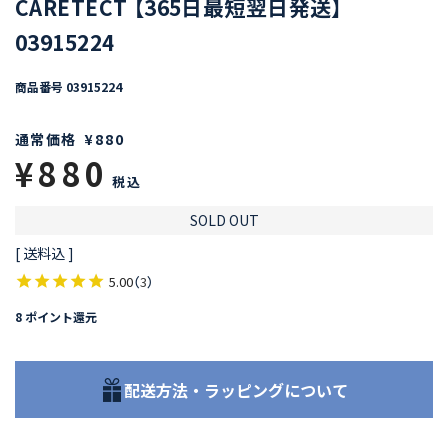
CARETECT 【365日最短翌日発送】
03915224
商品番号
03915224
通常価格
¥
880
¥
880
税込
SOLD OUT
送料込
5.00
（
3
）
8
ポイント還元
配送方法・ラッピングについて