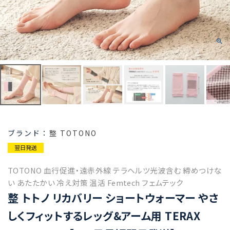
整 TOTONO
翌日発送
TOTONO 血行促進・遠赤外線 テラヘルツ光波含む 締めつけな
い あたたかい 冷え対策 温活 Femtech フェムテック
整 トトノ リカバリー ショートウォーマー やさ
しくフィットするレッグ&アーム用 TERAX