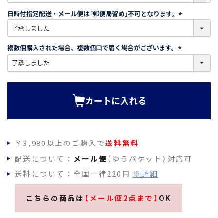
必
須
日時付指定配送・メール便は「郵便局留め」不可となります。
)
(
必
須
複数個購入された場合、複数個口で届く場合がございます。
)
(
必
須
)
カートに入れる
￥3,980以上のご購入で
送料無料
配送について：
メール便
（ゆうパケット）対応可
送料について：全国一律220円
※詳細
こちらの商品は
【メール便2点まで】
OK