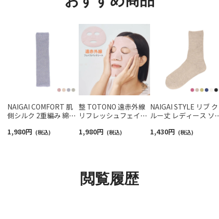
おすすめ商品
NAIGAI COMFORT 肌
整 TOTONO 遠赤外線
NAIGAI STYLE リブ ク
側シルク 2重編み 綿混
リフレッシュフェイス
ルー丈 レディース ソ
メランジ レッグウォー
パックシート フェイス
クス 03098224
1,980
円
1,980
円
1,430
円
マー レディース
(税込)
マスク 抗酸化加工 レデ
(税込)
(税込)
03022806
ィース 93915301
閲覧履歴