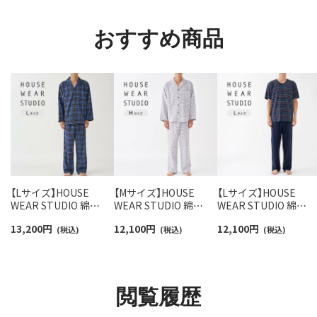
96405001
90301018
おすすめ商品
【Lサイズ】HOUSE
【Mサイズ】HOUSE
【Lサイズ】HOUSE
WEAR STUDIO 綿
WEAR STUDIO 綿
WEAR STUDIO 綿
100％ ツイル起毛 ヘリ
100％ 2重ガーゼ 起毛
100％ 30スムース エ
13,200
円
12,100
円
12,100
円
ンボーンチェック 前ボ
(税込)
プリント レインドロッ
(税込)
ポワールボーダー 前
(税込)
タン 長袖 長丈パンツ
プ 前ボタン 長袖 長丈
タン 半袖 長丈パンツ
パジャマ メンズ
パンツ パジャマ メンズ
パジャマ メンズ
73374217
73374176
73375057
閲覧履歴