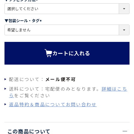
)
(
必
須
▼包装シール・タグ
)
(
必
須
)
カートに入れる
配送について：
メール便不可
送料について：宅配便のみとなります。
詳細はこち
ら
をご覧ください
返品特約＆商品についてお問い合わせ
この商品について