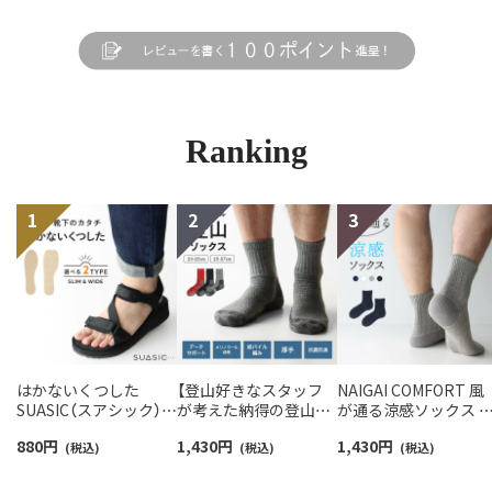
Ranking
はかないくつした
【登山好きなスタッフ
NAIGAI COMFORT 風
SUASIC（スアシック）
が考えた納得の登山用
が通る涼感ソックス 
スリム＆ワイドタイプ
靴下】NAIGAI TRAIL メ
気性が良いガーゼ編み
880
円
1,430
円
1,430
円
抗菌防臭 ソックス メン
(税込)
リノウール混 クルー丈
(税込)
ソフト口ゴム ショー
(税込)
ズ レディース 【365日
メンズ＆レディース
丈 ソックス メンズ
最短翌日発送】
【365日最短翌日発送】
02302511