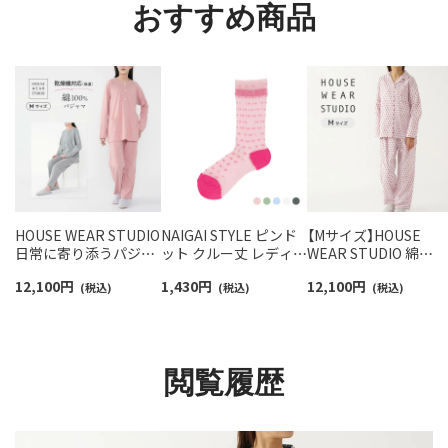
おすすめ商品
HOUSE WEAR STUDIO
NAIGAI STYLE ピンド
【Mサイズ】HOUSE
日常に寄り添うパジャ
ット クルー丈 レディー
WEAR STUDIO 綿
マ 乾燥機対応 綿100％
ス ソックス 日本製
100％ 2重ガーゼ 起毛
12,100
円
1,430
円
12,100
円
フラット縫製 天竺杢無
(税込)
03097119
(税込)
プリント レインドロ
(税込)
地 メランジュ【Mサイ
プ 前ボタン 長袖 長丈
ズ】 レディース
パンツ パジャマ レデ
73375082
ース 73374172
閲覧履歴