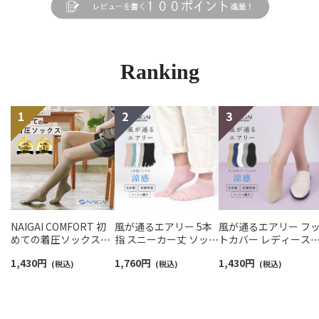
Ranking
NAIGAI COMFORT 初
風が通るエアリー 5本
風が通るエアリー フ
めての着圧ソックスハ
指 スニーカー丈 ソック
トカバー レディース
イソックス レディース
ス 親指セパレート設計
NAIGAI COMFORT
1,430
円
1,760
円
1,430
円
【365日最短翌日発送】
(税込)
抗菌防臭 NAIGAI
(税込)
03022420
(税込)
90301033
COMFORT レディース
ソックス 03022213