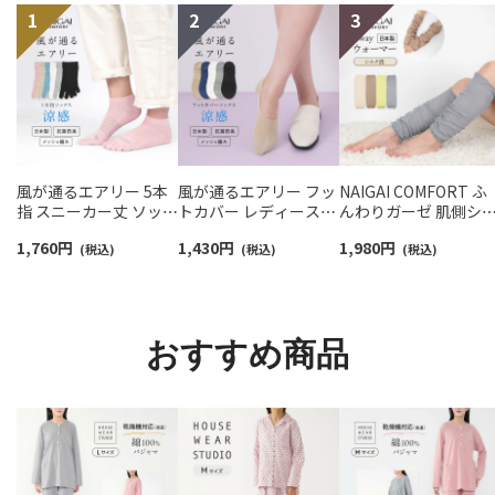
風が通るエアリー 5本
風が通るエアリー フッ
NAIGAI COMFORT ふ
指 スニーカー丈 ソック
トカバー レディース
んわりガーゼ 肌側シ
ス 親指セパレート設計
NAIGAI COMFORT
ク 2重編み レッグ＆ア
1,760
円
1,430
円
1,980
円
抗菌防臭 NAIGAI
(税込)
03022420
(税込)
ームウォーマー 日本
(税込)
COMFORT レディース
レディース 93072330
ソックス 03022213
おすすめ商品