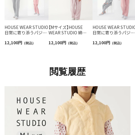
HOUSE WEAR STUDIO
【Mサイズ】HOUSE
HOUSE WEAR STUDI
日常に寄り添うパジャ
WEAR STUDIO 綿
日常に寄り添うパジャ
マ 乾燥機対応 綿100％
100％ 2重ガーゼ 起毛
マ 乾燥機対応 綿100
12,100
円
12,100
円
12,100
円
フラット縫製 天竺杢無
(税込)
プリント レインドロッ
(税込)
フラット縫製 天竺杢
(税込)
地 メランジュ【Lサイ
プ 前ボタン 長袖 長丈
地 メランジュ【Mサイ
ズ】 レディース
パンツ パジャマ レディ
ズ】 レディース
73375083
ース 73374172
73375082
閲覧履歴