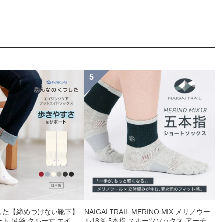
した【締めつけない靴下】
NAIGAI TRAIL MERINO MIX メリノウー
ト 足袋 クルー丈 エイジ
ル18％ 5本指 スポーツソックス アーチフ