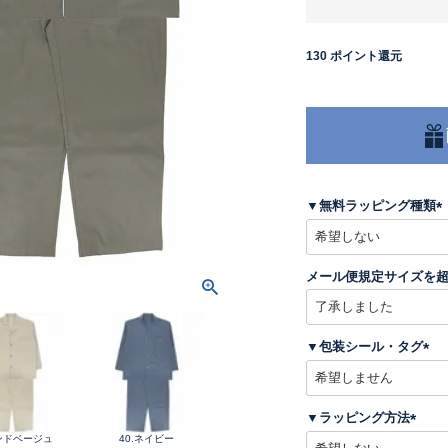
130
ポイント還元
▼無料ラッピング種類
(
メール便規定サイズを
)
▼包装シール・タグ
(
必
須
▼ラッピング方法
)
サンドベージュ
40.ネイビー
(