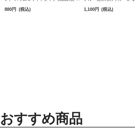
ックス メンズ レディース 【365日最短翌
【26-28cm】足口ふんわ
880
円
(税込)
1,100
円
(税込)
日発送】 96405001
コットン 02422415
おすすめ商品