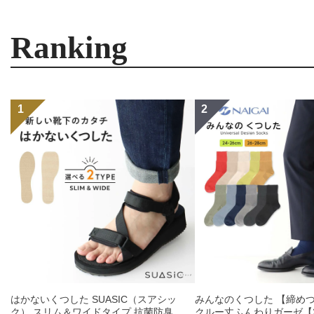
Ranking
はかないくつした SUASIC（スアシッ
みんなのくつした 【締め
ク） スリム＆ワイドタイプ 抗菌防臭 ソ
クルー丈ふんわりガーゼ【24