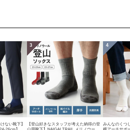
つけない靴下】
【登山好きなスタッフが考えた納得の登
みんなのくつ
-26cm】
山用靴下】NAIGAI TRAIL メリノウール
横アーチサポー