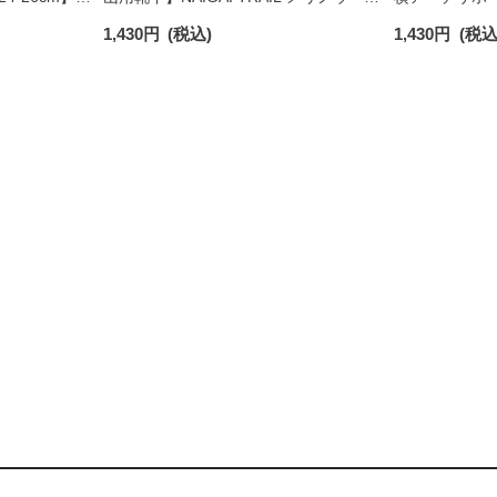
り オーガニック
混 クルー丈 メンズ＆レディース 【365日
ングケア フッ
1,430
円
(税込)
1,430
円
(税込
最短翌日発送】90301018
レディース 031