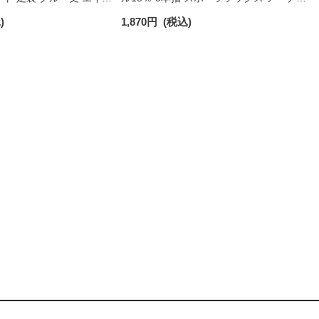
トエイドソックス メンズ
ィットサポート メッシュ＆足底滑り止め
)
1,870
円
(税込)
50025
付 ショート丈 メンズ レディース 【365
日最短翌日発送】90370010