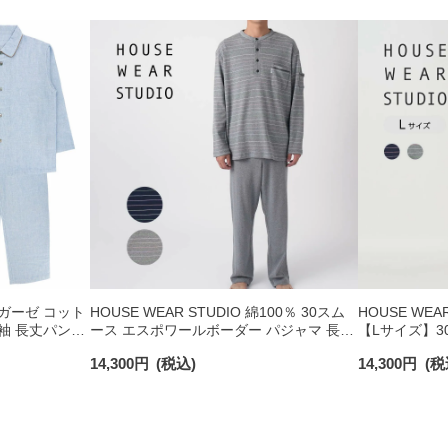
三重ガーゼ コット
HOUSE WEAR STUDIO 綿100％ 30スム
HOUSE WEA
長袖 長丈パンツ
ース エスポワールボーダー パジャマ 長袖
【Lサイズ】3
26 ギフト プ
長丈パンツ 前開き【Lサイズ】メンズ
ダー 前ボタン
14,300
円
(税込)
14,300
円
(税
73378487
73378497