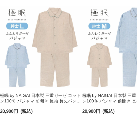
極眠 by NAIGAI 日本製 三重ガーゼ コット
極眠 by NAIGAI 日本製 
ン100％ パジャマ 前開き 長袖 長丈パンツ
ン100％ パジャマ 前開き 
【Lサイズ】メンズ 73380027 ギフト プレ
【Mサイズ】メンズ 733800
20,900
円
(税込)
20,900
円
(税込)
ゼント
レゼント