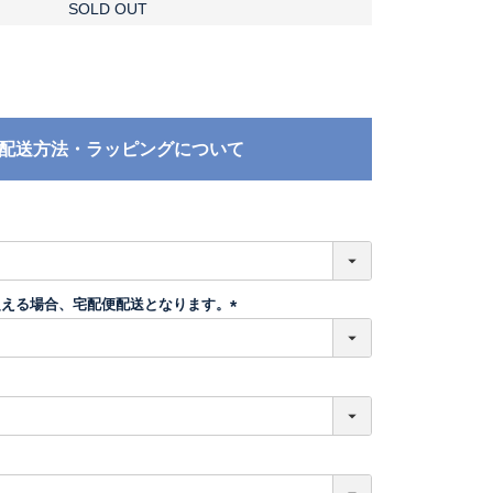
SOLD OUT
配送方法・ラッピングについて
必
須
超える場合、宅配便配送となります。
(
必
須
)