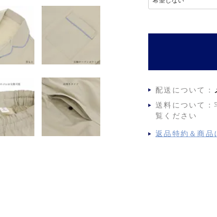
必
須
)
配送について：
送料について：
覧ください
返品特約＆商品