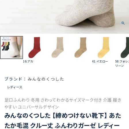
16.アカ
41.イエロー
58.フォ
リーン
みんなのくつした
レディース
足口ふんわり 冬用 さわってわかるサイズマーク付き 介護 履き
やすい ユニバーサルデザイン
みんなのくつした 【締めつけない靴下】 あた
たか毛混 クルー丈 ふんわりガーゼ レディー