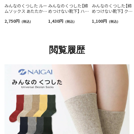
みんなのくつした ルー
みんなのくつした【締
みんなのくつした【締
ムソックス あたたかア
めつけない靴下】 ハイ
めつけない靴下】 クル
ンゴラ毛混 総パイル
クルー丈 あたたか毛混
ー丈 ふんわりガーゼ
2,750
円
1,430
円
1,100
円
【締めつけない靴下】 ク
(税込)
ふんわりガーゼ ちょう
(税込)
【20-22cm】【22-24cm
(税込)
ルー丈 ユニセックス
ど良い長さ 90361012
オーガニックコットン
90361013
混 03150001
閲覧履歴