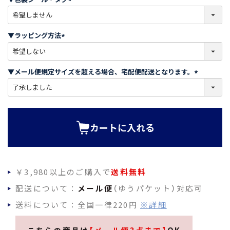
)
(
必
須
▼ラッピング方法
)
(
必
須
▼メール便規定サイズを超える場合、宅配便配送となります。
)
(
必
須
)
カートに入れる
￥3,980以上のご購入で
送料無料
配送について：
メール便
（ゆうパケット）対応可
送料について：全国一律220円
※詳細