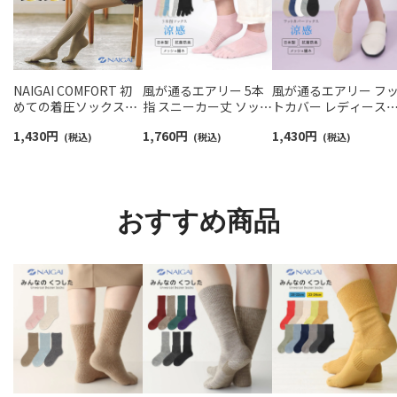
NAIGAI COMFORT 初
風が通るエアリー 5本
風が通るエアリー フ
めての着圧ソックスハ
指 スニーカー丈 ソック
トカバー レディース
イソックス レディース
ス 親指セパレート設計
NAIGAI COMFORT
1,430
円
1,760
円
1,430
円
【365日最短翌日発送】
(税込)
抗菌防臭 NAIGAI
(税込)
03022420
(税込)
90301033
COMFORT レディース
ソックス 03022213
おすすめ商品