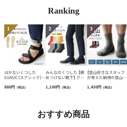
Ranking
はかないくつした
みんなのくつした 【締
【登山好きなスタッフ
SUASIC（スアシック）
めつけない靴下】 クル
が考えた納得の登山用
スリム＆ワイドタイプ
ー丈ふんわりガーゼ
靴下】NAIGAI TRAIL 
880
円
1,100
円
1,430
円
抗菌防臭 ソックス メン
(税込)
【24-26cm】【26-28cm】
(税込)
リノウール混 クルー
(税込)
ズ レディース 【365日
足口ふんわり オーガニ
メンズ＆レディース
最短翌日発送】
ックコットン
【365日最短翌日発送】
96405001
02422415
90301018
おすすめ商品