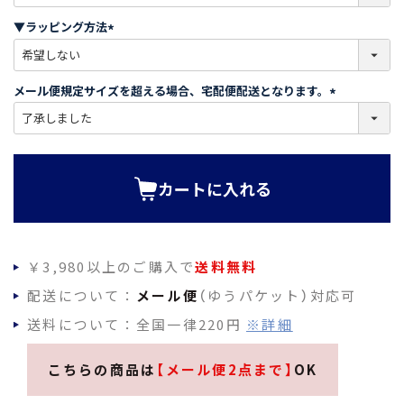
必
須
▼ラッピング方法
)
(
必
須
メール便規定サイズを超える場合、宅配便配送となります。
)
(
必
須
)
カートに入れる
￥3,980以上のご購入で
送料無料
配送について：
メール便
（ゆうパケット）対応可
送料について：全国一律220円
※詳細
こちらの商品は
【メール便2点まで】
OK