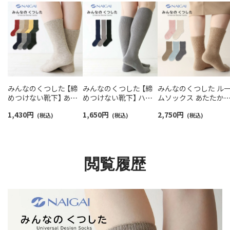
みんなのくつした 【締
みんなのくつした 【締
みんなのくつした ル
めつけない靴下】 あた
めつけない靴下】 ハイ
ムソックス あたたか
たか毛混 クルー丈 ふん
ソックス36cm丈 ふん
ンゴラ毛混 総パイル
1,430
円
1,650
円
2,750
円
わりガーゼ レディース
(税込)
わりガーゼ オーガニッ
(税込)
【締めつけない靴下】 
(税込)
90360010
クコットン レディース
ルー丈 ユニセックス
03150011
90361013
閲覧履歴