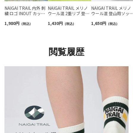
NAIGAI TRAIL 内外 刺
NAIGAI TRAIL メリノ
NAIGAI TRAIL メリノ
繍 ロゴ INOUT カット
ウール混 2重リブ 登山
ウール混 登山用ソッ
ボス 和紙糸足袋ソック
用靴下 総パイル 足口ル
ス メンズ＆レディー
1,980
円
1,430
円
1,650
円
ス ケンスタさんコラボ
(税込)
ープ付 クルー丈 足底滑
(税込)
【365日最短翌日発送】
(税込)
登山 ソックス メンズ
り止め付き 90370007
90370006
レディース 登山 【365
日最短翌日発送】
90370011
閲覧履歴