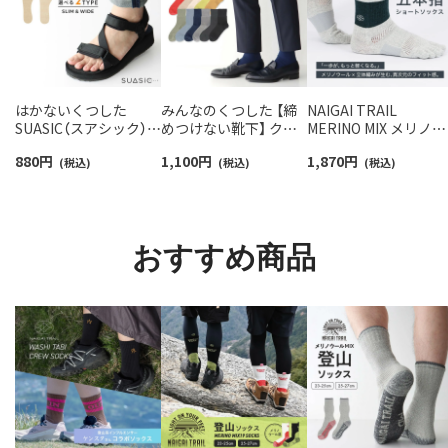
はかないくつした
みんなのくつした 【締
NAIGAI TRAIL
SUASIC（スアシック）
めつけない靴下】 クル
MERINO MIX メリノウ
スリム＆ワイドタイプ
ー丈ふんわりガーゼ
ール18％ 5本指 スポ
880
円
1,100
円
1,870
円
抗菌防臭 ソックス メン
(税込)
【24-26cm】【26-28cm】
(税込)
ツソックス アーチフ
(税込)
ズ レディース 【365日
足口ふんわり オーガニ
ットサポート メッシ
最短翌日発送】
ックコットン
＆足底滑り止め付 シ
96405001
02422415
ート丈 メンズ レディ
ス 【365日最短翌日発
おすすめ商品
送】90370010