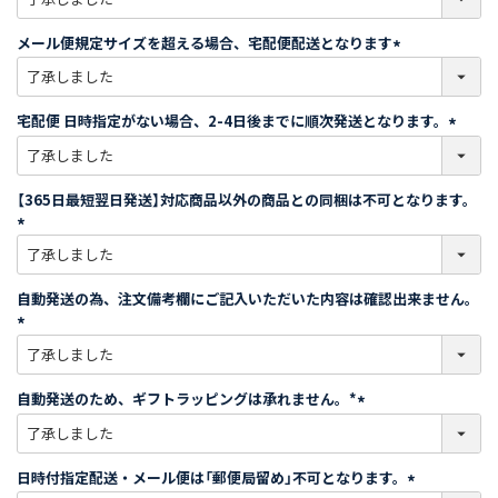
必
須
メール便規定サイズを超える場合、宅配便配送となります
)
(
必
須
宅配便 日時指定がない場合、2-4日後までに順次発送となります。
)
(
必
須
【365日最短翌日発送】対応商品以外の商品との同梱は不可となります。
)
(
必
須
自動発送の為、注文備考欄にご記入いただいた内容は確認出来ません。
)
(
必
須
自動発送のため、ギフトラッピングは承れません。*
)
(
必
須
日時付指定配送・メール便は「郵便局留め」不可となります。
)