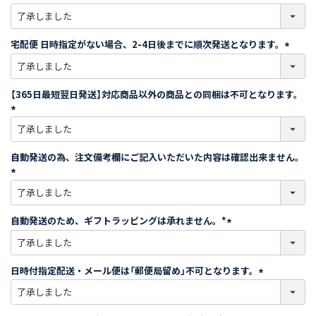
)
(
必
須
宅配便 日時指定がない場合、2-4日後までに順次発送となります。
)
(
必
須
【365日最短翌日発送】対応商品以外の商品との同梱は不可となります。
)
(
必
須
自動発送の為、注文備考欄にご記入いただいた内容は確認出来ません。
)
(
必
須
自動発送のため、ギフトラッピングは承れません。*
)
(
必
須
日時付指定配送・メール便は「郵便局留め」不可となります。
)
(
必
須