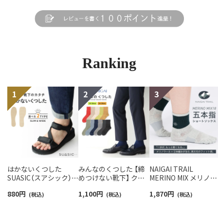
Ranking
はかないくつした
みんなのくつした 【締
NAIGAI TRAIL
SUASIC（スアシック）
めつけない靴下】 クル
MERINO MIX メリノウ
スリム＆ワイドタイプ
ー丈ふんわりガーゼ
ール18％ 5本指 スポ
880
円
1,100
円
1,870
円
抗菌防臭 ソックス メン
(税込)
【24-26cm】【26-28cm】
(税込)
ツソックス アーチフ
(税込)
ズ レディース 【365日
足口ふんわり オーガニ
ットサポート メッシ
最短翌日発送】
ックコットン
＆足底滑り止め付 シ