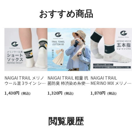
96405001
02422415
ート丈 メンズ レディ
ス 【365日最短翌日発
おすすめ商品
送】90370010
NAIGAI TRAIL メリノ
NAIGAI TRAIL 軽量 抗
NAIGAI TRAIL
ウール混 3ライン ショ
菌防臭 柿渋染め糸使用
MERINO MIX メリノウ
ート丈 ソックス
タオル 綿100％ 日本製
ール18％ 5本指 スポ
1,430
円
1,320
円
1,870
円
MERINO MIX27 メリノ
(税込)
【365日最短翌日発送】
(税込)
ツソックス アーチフ
(税込)
ウール27％ アーチフィ
90370810
ットサポート メッシ
ットサポート メッシュ
＆足底滑り止め付 シ
＆サポート編み 【365日
ート丈 メンズ レディ
最短翌日発送】
ス 【365日最短翌日発
閲覧履歴
90370008
送】90370010