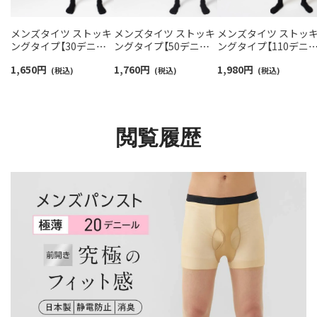
メンズタイツ ストッキ
メンズタイツ ストッキ
メンズタイツ ストッ
ングタイプ【30デニー
ングタイプ【50デニー
ングタイプ【110デニ
ル】薄地のパンスト素
ル】 スムーフィットタ
ル】 スムーフィット 前
1,650
円
1,760
円
1,980
円
材使用 スムーフィット
(税込)
イツ 前開き 静電・消臭
(税込)
開き 静電・消臭加工 
(税込)
前開き 静電・消臭加工
加工 【365日最短翌日発
本製 【365日最短翌日
【365日最短翌日発送】
送】92612715
送】92612721
92612713
閲覧履歴