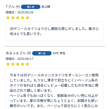
T
4
非公開
購入者
投稿日
2025/06/26
30デニールタイツより少し窮屈な感じがしました。履き心
地はとても良いです。
あるふぁ
4
30代
男性
購入者
投稿日
2025/06/17
今までは30デニールのメンズタイツをオールシーズン使用
していました。もう少し薄手で目立ちにくいベージュ系の
タイツがあればと過去にレビュー記載したものが本当に商
品化されて嬉しく思います。

ベージュ系でも白っぽくなく、肌馴染みのいい色に仕上が
っています。夏の冷房対策にちょうどよく、前開きも使い
勝手がいいです。また、ベージュで目立ちにくく肌なじみ