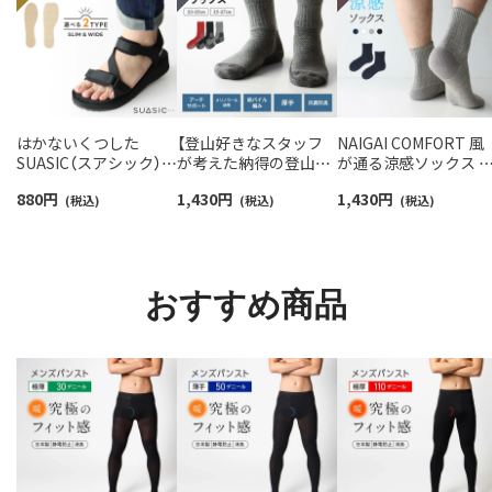
はかないくつした
【登山好きなスタッフ
NAIGAI COMFORT 風
SUASIC（スアシック）
が考えた納得の登山用
が通る涼感ソックス 
スリム＆ワイドタイプ
靴下】NAIGAI TRAIL メ
気性が良いガーゼ編み
880
円
1,430
円
1,430
円
抗菌防臭 ソックス メン
(税込)
リノウール混 クルー丈
(税込)
ソフト口ゴム ショー
(税込)
ズ レディース 【365日
メンズ＆レディース
丈 ソックス メンズ
最短翌日発送】
【365日最短翌日発送】
02302511
96405001
90301018
おすすめ商品