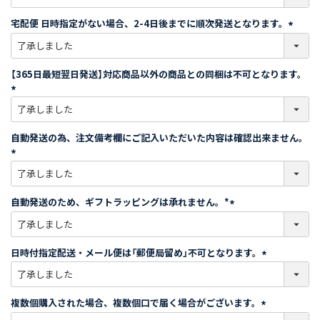
必
須
宅配便 日時指定がない場合、2-4日後までに順次発送となります。
)
(
必
須
【365日最短翌日発送】対応商品以外の商品との同梱は不可となります。
)
(
必
須
自動発送の為、注文備考欄にご記入いただいた内容は確認出来ません。
)
(
必
須
自動発送のため、ギフトラッピングは承れません。*
)
(
必
須
日時付指定配送・メール便は「郵便局留め」不可となります。
)
(
必
須
複数個購入された場合、複数個口で届く場合がございます。
)