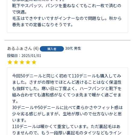
靴下やスパッツ、パンツを重ねなくてもこれ一枚で済むの
で快適。

毛玉はできやすいですがインナーなので問題なし。秋から
春先までの定番になりそうです。
あるふぁ
4
30代
男性
購入者
投稿日
2025/01/01
今回50デニールと同じく初めて110デニールも購入してみ
ました。さすがの厚地でほとんど透けることはなく保温性
も抜群でした。寒い日に丁度よく、ハーフパンツと靴下を
組み合わせても違和感がなくてつま先まで暖かく過ごせま
す。

30デニールや50デニールに比べて柔らかさやフィット感は
少々劣る感じがしますが、生地が厚いので仕方ないかと思
います。

110デニールは暖かくて重宝しています。ただ裏起毛はあ
りませんので、もう一段厚い裏起毛のタイツなどもライン