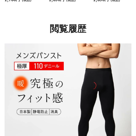
イツ 前開き 静電・消臭
材使用 スムーフィット
前開き スムーフィッ
加工 【365日最短翌日発
前開き 静電・消臭加工
【365日最短翌日発送】
送】92612715
【365日最短翌日発送】
92612707
92612713
閲覧履歴