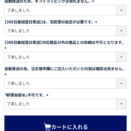
自動発送のため、ギフトラッピングは承れません。
)
(
必
須
【365日最短翌日発送】は、宅配便の指定が必要です。
)
(
必
須
【365日最短翌日発送】対応商品以外の商品との同梱は不可となります。
)
(
必
須
自動発送の為、注文備考欄にご記入いただいた内容は確認出来ません。
)
(
必
須
「郵便局留め」不可です。
)
(
必
須
)
カートに入れる