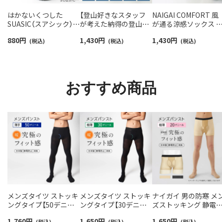
はかないくつした
【登山好きなスタッフ
NAIGAI COMFORT 風
SUASIC（スアシック）
が考えた納得の登山用
が通る涼感ソックス 
スリム＆ワイドタイプ
靴下】NAIGAI TRAIL メ
気性が良いガーゼ編み
880
円
1,430
円
1,430
円
抗菌防臭 ソックス メン
(税込)
リノウール混 クルー丈
(税込)
ソフト口ゴム ショー
(税込)
ズ レディース 【365日
メンズ＆レディース
丈 ソックス メンズ
最短翌日発送】
【365日最短翌日発送】
02302511
96405001
90301018
おすすめ商品
メンズタイツ ストッキ
メンズタイツ ストッキ
ナイガイ 男の防寒 メ
ングタイプ【50デニー
ングタイプ【30デニー
ズストッキング 静電
ル】 スムーフィットタ
ル】薄地のパンスト素
消臭加工 【20デニール
1,760
円
1,650
円
1,650
円
(税込)
(税込)
(税込)