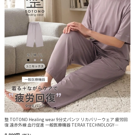
整 TOTONO Healing wear 9分丈パンツ リカバリーウェア 疲労回
復 遠赤外線 血行促進 一般医療機器 TERAX TECHNOLOGY
LIGHT（テラックス テクノロジー ライト）ユニセックス 97321008
8,800
円