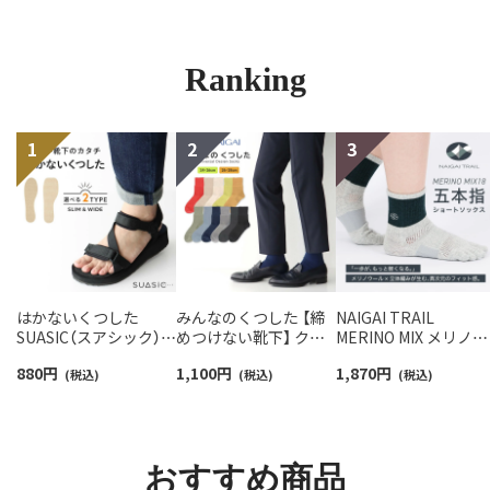
Ranking
はかないくつした
みんなのくつした 【締
NAIGAI TRAIL
SUASIC（スアシック）
めつけない靴下】 クル
MERINO MIX メリノウ
スリム＆ワイドタイプ
ー丈ふんわりガーゼ
ール18％ 5本指 スポ
880
円
1,100
円
1,870
円
抗菌防臭 ソックス メン
(税込)
【24-26cm】【26-28cm】
(税込)
ツソックス アーチフ
(税込)
ズ レディース 【365日
足口ふんわり オーガニ
ットサポート メッシ
最短翌日発送】
ックコットン
＆足底滑り止め付 シ
96405001
02422415
ート丈 メンズ レディ
ス 【365日最短翌日発
おすすめ商品
送】90370010