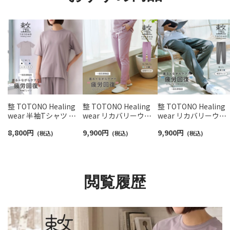
整 TOTONO Healing
整 TOTONO Healing
整 TOTONO Healing
wear 半袖Tシャツ リ
wear リカバリーウェ
wear リカバリーウェ
カバリーウェア 疲労回
ア 疲労回復 ロングジョ
ア 疲労回復 ロングジ
8,800
円
9,900
円
9,900
円
復 遠赤外線 血行促進
(税込)
ガーパンツ レディース
(税込)
ガーパンツ メンズ 遠
(税込)
一般医療機器 TERAX
遠赤外線 血行促進 一般
外線 血行促進 一般医
TECHNOLOGY
医療機器 TERAX
機器 TERAX
LIGHT（テラックス テ
TECHNOLOGY（テラッ
TECHNOLOGY（テラ
クノロジー ライト）ユ
クス テクノロジー）
クス テクノロジー）
閲覧履歴
ニセックス 97321007
73210002
73210004