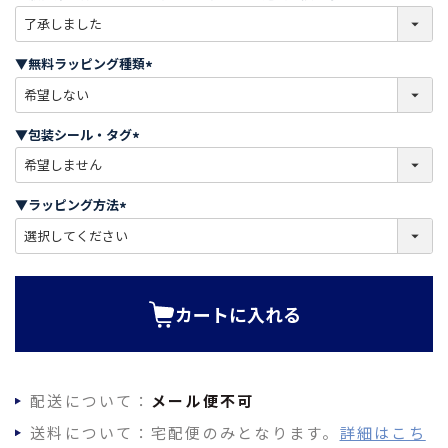
(
必
須
▼無料ラッピング種類
)
(
必
須
▼包装シール・タグ
)
(
必
須
▼ラッピング方法
)
(
必
須
)
カートに入れる
配送について：
メール便不可
送料について：宅配便のみとなります。
詳細はこち