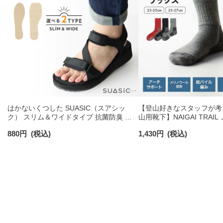
はかないくつした SUASIC（スアシッ
【登山好きなスタッフが考
ク） スリム＆ワイドタイプ 抗菌防臭 ソ
山用靴下】NAIGAI TRAI
ックス メンズ レディース 【365日最短翌
混 クルー丈 メンズ＆レディ
880
円
(税込)
1,430
円
(税込)
日発送】 96405001
最短翌日発送】90301018