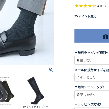
4.00
（
2
25
ポイント還元
▼無料ラッピング種類
(
メール便規定サイズを
)
▼包装シール・タグ
(
必
須
▼ラッピング方法
)
69.ミッドナイトブルー