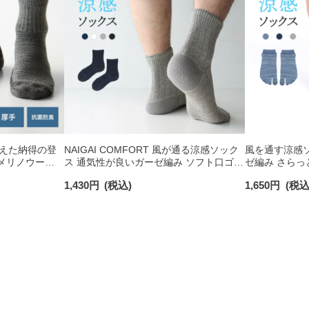
えた納得の登
NAIGAI COMFORT 風が通る涼感ソック
風を通す涼感
L メリノウール
ス 通気性が良いガーゼ編み ソフト口ゴム
ゼ編み さらっ
ース 【365日
ショート丈 ソックス メンズ 02302511
ソックス メンズ 
1,430
円
(税込)
1,650
円
(税込
02302631