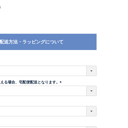
）
配送方法・ラッピングについて
必
須
超える場合、宅配便配送となります。
(
必
須
)