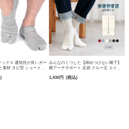
ソックス 通気性が良いガー
みんなのくつした【締めつけない靴下】
と素材 タビ型 ショート丈
横アーチサポート 足袋 クルー丈 エイジ
NAIGAI COMFORT
ングケア フットエイドソックス メンズ
)
1,430
円
(税込)
レディース 03150025