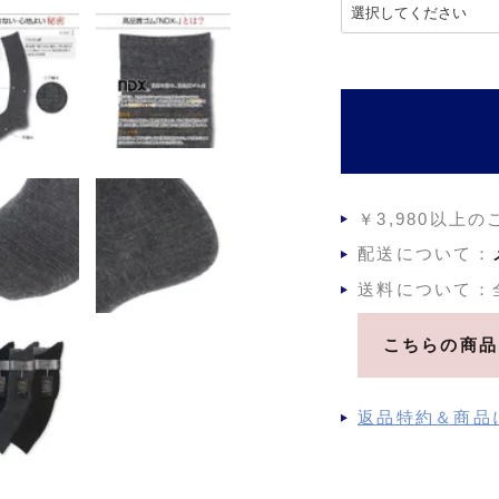
(
必
須
)
￥3,980以上
配送について：
送料について：
こちらの商品
返品特約＆商品