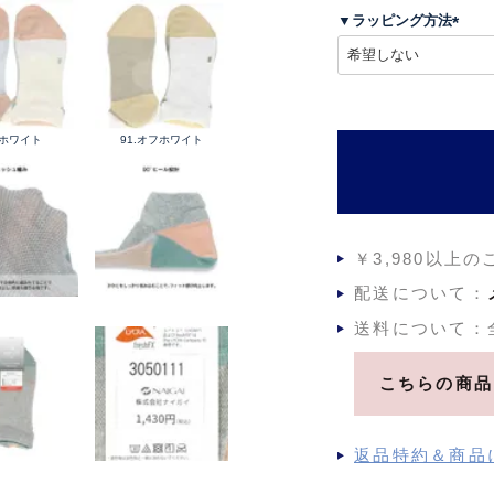
須
▼ラッピング方法
)
(
必
須
)
.ホワイト
91.オフホワイト
￥3,980以上
配送について：
送料について：
こちらの商品
返品特約＆商品