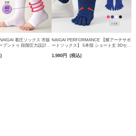
NAIGAI 着圧ソックス 市販
NAIGAI PERFORMANCE 【横アーチサポ
ープントゥ 段階圧力設計
ートソックス】 5本指 ショート丈 3Dセパ
Pa （30mmHg） ふくらは
レート 消臭糸使用 レディース 日本製
)
1,980
円
(税込)
365日最短翌日発送】
03050110