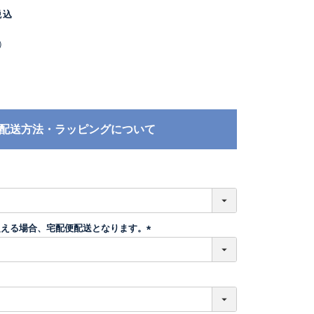
税込
）
配送方法・ラッピングについて
必
須
超える場合、宅配便配送となります。
(
必
須
)