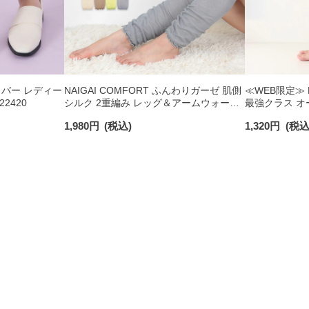
バー レディー
NAIGAI COMFORT ふんわりガーゼ 肌側
≪WEB限定≫ 
22420
シルク 2重編み レッグ＆アームウォーマ
最強クラス オ
ー 日本製 レディース 93072330
強圧 足首40h
1,980
円
(税込)
1,320
円
(税込
ぎ30hPa 【
93850002