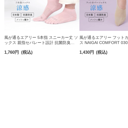
風が通るエアリー 5本指 スニーカー丈 ソ
風が通るエアリー フットカ
ックス 親指セパレート設計 抗菌防臭
ス NAIGAI COMFORT 030
NAIGAI COMFORT レディース ソックス
1,760
円
(税込)
1,430
円
(税込)
03022213