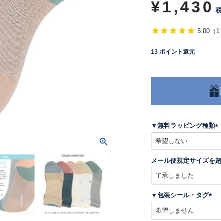
¥
1,430
5.00
（
1
13
ポイント還元
▼無料ラッピング種類
(
メール便規定サイズを
)
▼包装シール・タグ
(
必