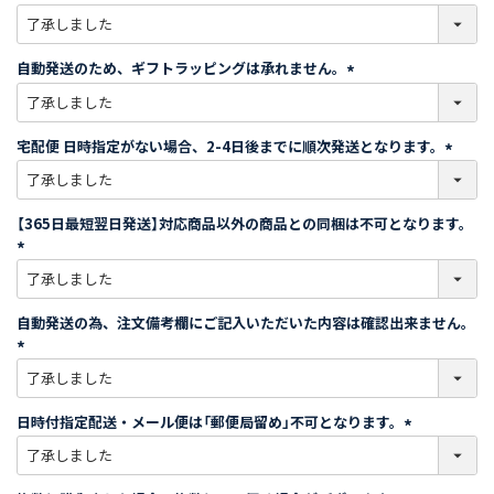
)
(
必
須
自動発送のため、ギフトラッピングは承れません。
)
(
必
須
宅配便 日時指定がない場合、2-4日後までに順次発送となります。
)
(
必
須
【365日最短翌日発送】対応商品以外の商品との同梱は不可となります。
)
(
必
須
自動発送の為、注文備考欄にご記入いただいた内容は確認出来ません。
)
(
必
須
日時付指定配送・メール便は「郵便局留め」不可となります。
)
(
必
須