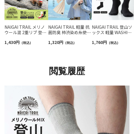
NAIGAI TRAIL メリノ
NAIGAI TRAIL 軽量 抗
NAIGAI TRAIL 登山ソ
ウール混 2重リブ 登山
菌防臭 柿渋染め糸使用
ックス 軽量 WASHI
用靴下 総パイル 足口ル
タオル 綿100％ 日本製
PILEソックス 和紙糸
1,430
円
1,320
円
1,760
円
ープ付 クルー丈 足底滑
(税込)
【365日最短翌日発送】
(税込)
（TAKUMI≪camifine&
(税込)
り止め付き 90370007
90370810
reg;≫）使用 ショート
丈 アーチフィットサ
ート【365日最短翌日
送】 90370003
閲覧履歴