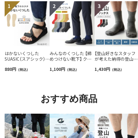
はかないくつした
みんなのくつした 【締
【登山好きなスタッフ
SUASIC（スアシック）
めつけない靴下】 クル
が考えた納得の登山用
スリム＆ワイドタイプ
ー丈ふんわりガーゼ
靴下】NAIGAI TRAIL 
880
円
1,100
円
1,430
円
抗菌防臭 ソックス メン
(税込)
【24-26cm】【26-28cm】
(税込)
リノウール混 クルー
(税込)
ズ レディース 【365日
足口ふんわり オーガニ
メンズ＆レディース
最短翌日発送】
ックコットン
【365日最短翌日発送】
96405001
02422415
90301018
おすすめ商品