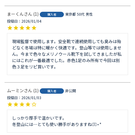
まーくん
1
東京都
50代
男性
購入者
投稿日
2026/01/04
現場監督で使用します。安全靴で連続使用しても臭みは殆
どなく冬場は特に暖かく快適です。登山等では使用しませ
ん。今まで色々なメリノウール靴下を試してきましたが私
にはこれが一番最適でした。赤色1足のみ所有で今回は別
色３足をリピ買いです。
ムーミン
1
非公開
購入者
投稿日
2026/01/03
しっかり厚手で温かいです。
