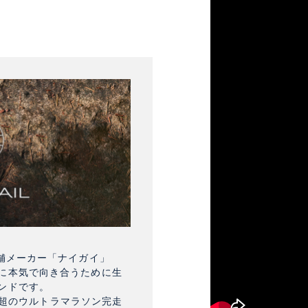
舗メーカー「ナイガイ」
に本気で向き合うために生
ンドです。
km超のウルトラマラソン完走