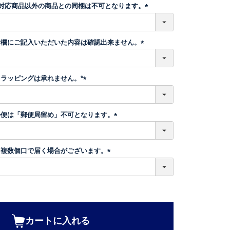
須
】対応商品以外の商品との同梱は不可となります。
)
(
必
須
考欄にご記入いただいた内容は確認出来ません。
)
(
必
須
ラッピングは承れません。*
)
(
必
須
ル便は「郵便局留め」不可となります。
)
(
必
須
、複数個口で届く場合がございます。
)
(
必
須
)
カートに入れる