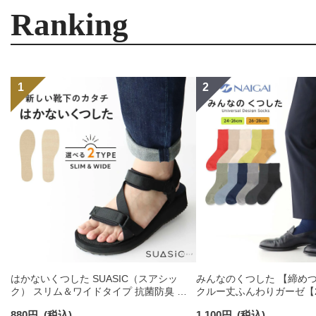
Ranking
はかないくつした SUASIC（スアシッ
みんなのくつした 【締め
ク） スリム＆ワイドタイプ 抗菌防臭 ソ
クルー丈ふんわりガーゼ【24
ックス メンズ レディース 【365日最短翌
【26-28cm】足口ふんわ
880
円
(税込)
1,100
円
(税込)