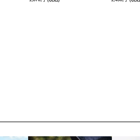
付 ショート丈 メンズ レディース 【365
日最短翌日発送】90370010