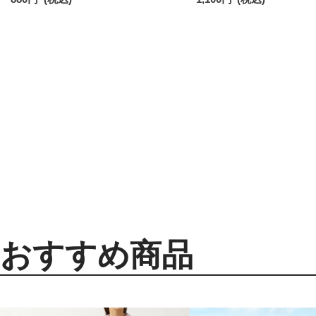
日発送】 96405001
コットン 02422415
おすすめ商品