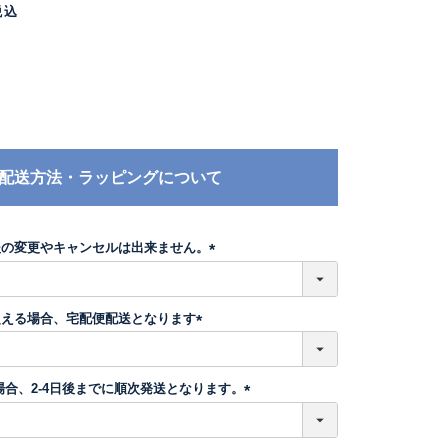
税込
配送方法・ラッピングについて
後の変更やキャンセルは出来ません。
(
必
須
超える場合、宅配便配送となります
)
(
必
須
場合、2-4日後までに順次発送となります。
)
(
必