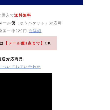
のご購入で
送料無料
メール便
（ゆうパケット）対応可
全国一律220円
※詳細
は
【メール便1点まで】
OK
発送対応商品
についてお問い合わせ