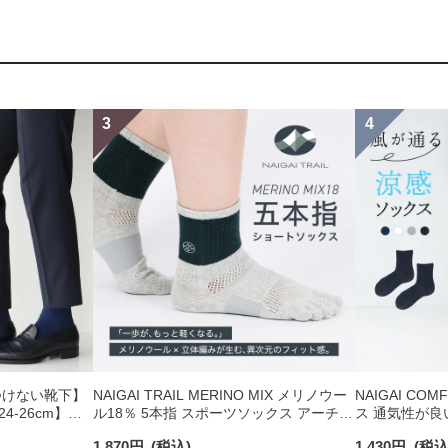
つけない靴下】
NAIGAI TRAIL MERINO MIX メリノウー
NAIGAI C
-26cm】
ル18％ 5本指 スポーツソックス アーチフ
ス 通気性が良
り オーガニック
ィットサポート メッシュ＆足底滑り止め
ショート丈 ソッ
1,870
円
(税込)
1,430
円
(税込