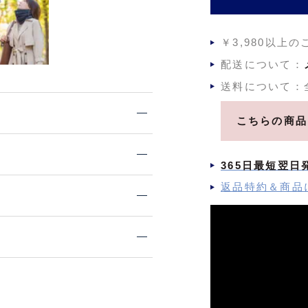
￥3,980以上
配送について：
送料について：
こちらの商品
365日最短翌日
返品特約＆商品