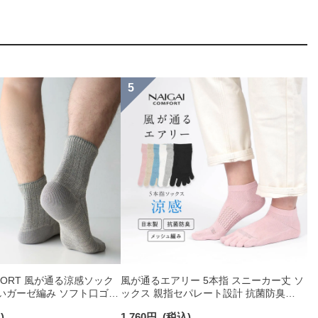
OMFORT 風が通る涼感ソック
風が通るエアリー 5本指 スニーカー丈 ソ
いガーゼ編み ソフト口ゴム
ックス 親指セパレート設計 抗菌防臭
クス メンズ 02302511
NAIGAI COMFORT レディース ソックス
)
1,760
円
(税込)