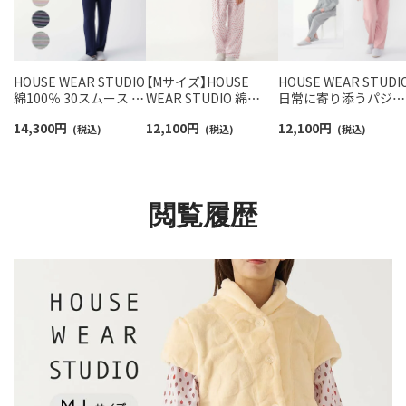
HOUSE WEAR STUDIO
【Mサイズ】HOUSE
HOUSE WEAR STUDI
綿100％ 30スムース パ
WEAR STUDIO 綿
日常に寄り添うパジャ
ジャマ エスポワールボ
100％ 2重ガーゼ 起毛
マ 乾燥機対応 綿100
14,300
円
12,100
円
12,100
円
ーダー 長袖 長丈パンツ
(税込)
プリント レインドロッ
(税込)
フラット縫製 天竺杢
(税込)
【Mサイズ】 レディース
プ 前ボタン 長袖 長丈
地 メランジュ【Mサイ
73378472
パンツ パジャマ レディ
ズ】 レディース
ース 73374172
73375082
閲覧履歴