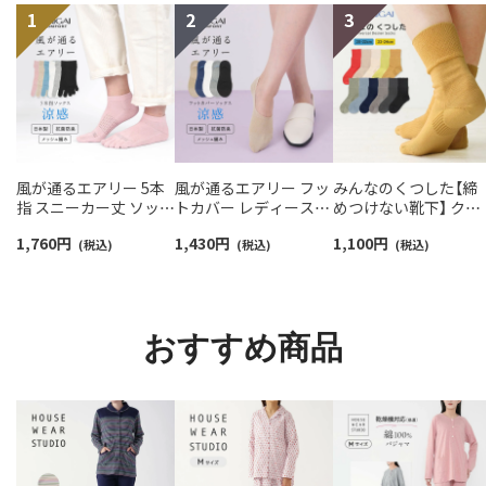
風が通るエアリー 5本
風が通るエアリー フッ
みんなのくつした【締
指 スニーカー丈 ソック
トカバー レディース
めつけない靴下】 クル
ス 親指セパレート設計
NAIGAI COMFORT
ー丈 ふんわりガーゼ
1,760
円
1,430
円
1,100
円
抗菌防臭 NAIGAI
(税込)
03022420
(税込)
【20-22cm】【22-24cm
(税込)
COMFORT レディース
オーガニックコットン
ソックス 03022213
混 03150001
おすすめ商品