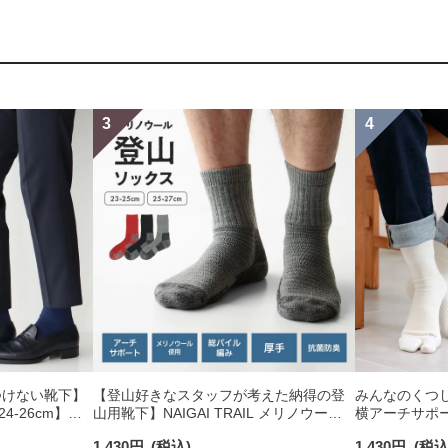
つけない靴下】
【登山好きなスタッフが考えた納得の登
みんなのくつ
-26cm】
山用靴下】NAIGAI TRAIL メリノウール
横アーチサポー
り オーガニック
混 クルー丈 メンズ＆レディース 【365日
ングケア フッ
1,430
円
(税込)
1,430
円
(税込