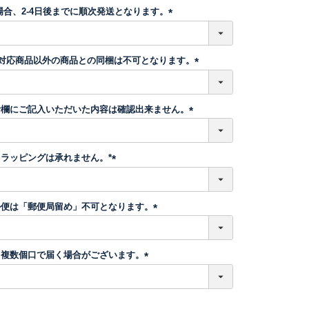
須
場合、2-4日後までに順次発送となります。
)
(
必
須
】対応商品以外の商品との同梱は不可となります。
)
(
必
須
考欄にご記入いただいた内容は確認出来ません。
)
(
必
須
ラッピングは承れません。*
)
(
必
須
ル便は「郵便局留め」不可となります。
)
(
必
須
、複数個口で届く場合がございます。
)
(
必
須