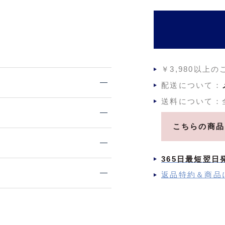
￥3,980以上
配送について：
送料について：
こちらの商品
365日最短翌日
返品特約＆商品