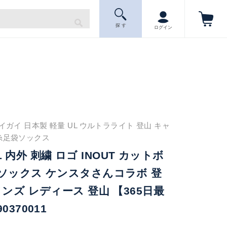
探 す
ログイン
イガイ 日本製 軽量 UL ウルトラライト 登山 キャ
糸足袋ソックス
AIL 内外 刺繍 ロゴ INOUT カットボ
ソックス ケンスタさんコラボ 登
メンズ レディース 登山 【365日最
370011