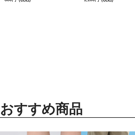
日発送】 96405001
コットン 02422415
おすすめ商品