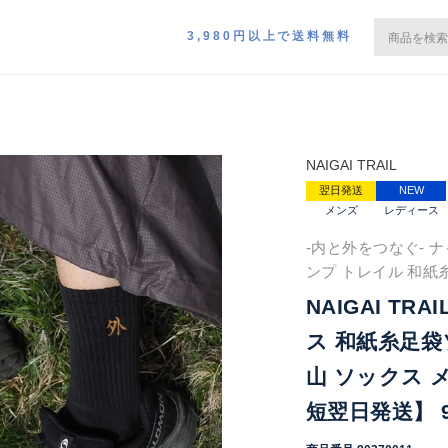
3,980円以上で送料無料
NAIGAI TRAIL
翌日発送
NEW
メンズ
レディース
-内と外をつなぐ- ナ
ンプ トレイル 和紙
NAIGAI TR
ス 和紙糸足袋
山 ソックス 
短翌日発送】 90