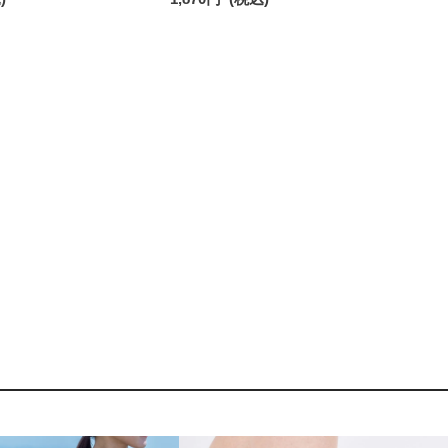
50025
付 ショート丈 メンズ レディース 【365
日最短翌日発送】90370010