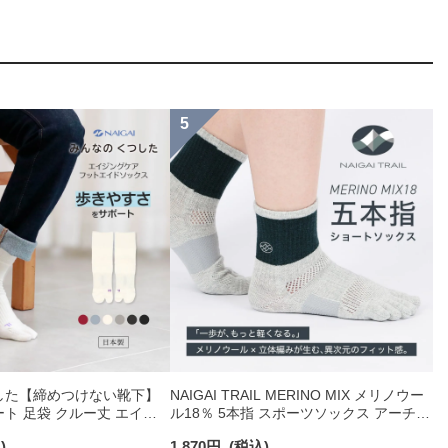
した【締めつけない靴下】
NAIGAI TRAIL MERINO MIX メリノウー
ト 足袋 クルー丈 エイジ
ル18％ 5本指 スポーツソックス アーチフ
トエイドソックス メンズ
ィットサポート メッシュ＆足底滑り止め
)
1,870
円
(税込)