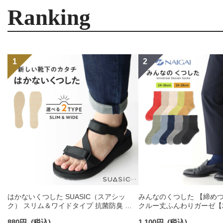
Ranking
はかないくつした SUASIC（スアシッ
みんなのくつした 【締め
ク） スリム＆ワイドタイプ 抗菌防臭 ソ
クルー丈ふんわりガーゼ【24
ックス メンズ レディース 【365日最短翌
【26-28cm】足口ふんわ
880
円
(税込)
1,100
円
(税込)