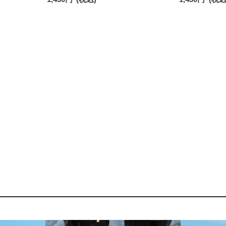
最短翌日発送】90301018
レディース 031