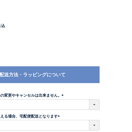
税込
配送方法・ラッピングについて
後の変更やキャンセルは出来ません。
(
必
須
超える場合、宅配便配送となります
)
(
必