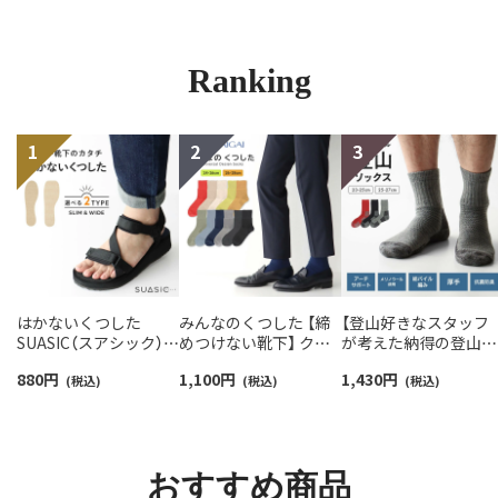
Ranking
はかないくつした
みんなのくつした 【締
【登山好きなスタッフ
SUASIC（スアシック）
めつけない靴下】 クル
が考えた納得の登山用
スリム＆ワイドタイプ
ー丈ふんわりガーゼ
靴下】NAIGAI TRAIL 
880
円
1,100
円
1,430
円
抗菌防臭 ソックス メン
(税込)
【24-26cm】【26-28cm】
(税込)
リノウール混 クルー
(税込)
ズ レディース 【365日
足口ふんわり オーガニ
メンズ＆レディース
最短翌日発送】
ックコットン
【365日最短翌日発送】
96405001
02422415
90301018
おすすめ商品