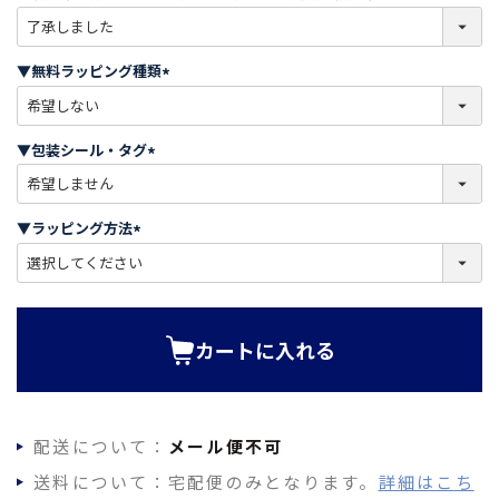
(
必
須
▼無料ラッピング種類
)
(
必
須
▼包装シール・タグ
)
(
必
須
▼ラッピング方法
)
(
必
須
)
カートに入れる
配送について：
メール便不可
送料について：宅配便のみとなります。
詳細はこち