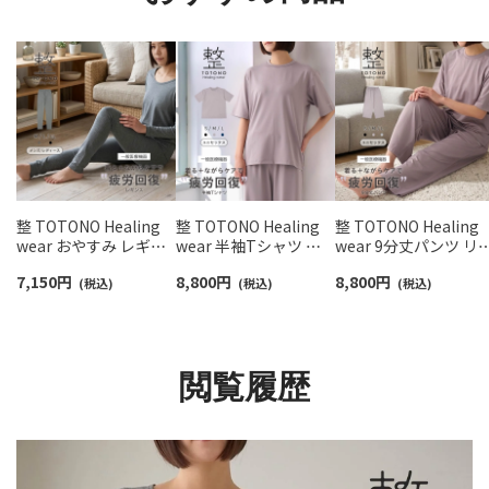
整 TOTONO Healing
整 TOTONO Healing
整 TOTONO Healing
wear おやすみ レギン
wear 半袖Tシャツ リ
wear 9分丈パンツ リ
ス リカバリーウェア 疲
カバリーウェア 疲労回
バリーウェア 疲労回
7,150
円
8,800
円
8,800
円
労回復 遠赤外線 血行促
(税込)
復 遠赤外線 血行促進
(税込)
遠赤外線 血行促進 一
(税込)
進 一般医療機器
一般医療機器 TERAX
医療機器 TERAX
TERAX TECHNOLOGY
TECHNOLOGY
TECHNOLOGY
LIGHT（テラックス テ
LIGHT（テラックス テ
LIGHT（テラックス テ
クノロジー ライト）メ
クノロジー ライト）ユ
クノロジー ライト）ユ
閲覧履歴
ンズ レディース
ニセックス 97321007
ニセックス 97321008
93327901