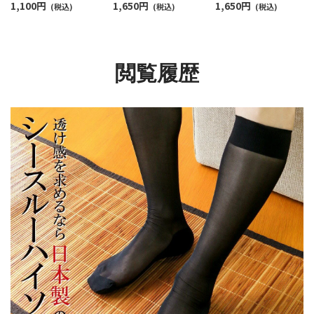
1,100
円
1,650
円
1,650
円
クス クルー丈 メンズ
(税込)
前開き スムーフィット
(税込)
材使用 スムーフィッ
(税込)
【365日最短翌日発送】
【365日最短翌日発送】
前開き 静電・消臭加
02204264
92612707
【365日最短翌日発送】
92612713
閲覧履歴