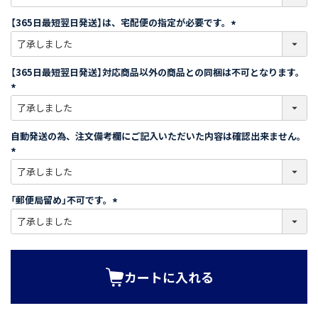
必
須
【365日最短翌日発送】は、宅配便の指定が必要です。
)
(
必
須
【365日最短翌日発送】対応商品以外の商品との同梱は不可となります。
)
(
必
須
自動発送の為、注文備考欄にご記入いただいた内容は確認出来ません。
)
(
必
須
「郵便局留め」不可です。
)
(
必
須
)
カートに入れる