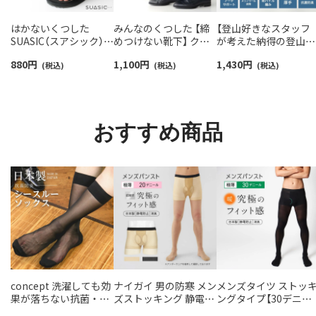
はかないくつした
みんなのくつした 【締
【登山好きなスタッフ
SUASIC（スアシック）
めつけない靴下】 クル
が考えた納得の登山用
スリム＆ワイドタイプ
ー丈ふんわりガーゼ
靴下】NAIGAI TRAIL 
880
円
1,100
円
1,430
円
抗菌防臭 ソックス メン
(税込)
【24-26cm】【26-28cm】
(税込)
リノウール混 クルー
(税込)
ズ レディース 【365日
足口ふんわり オーガニ
メンズ＆レディース
最短翌日発送】
ックコットン
【365日最短翌日発送】
96405001
02422415
90301018
おすすめ商品
concept 洗濯しても効
ナイガイ 男の防寒 メン
メンズタイツ ストッ
果が落ちない抗菌・防
ズストッキング 静電・
ングタイプ【30デニー
臭加工 シースルーソッ
消臭加工 【20デニール】
ル】薄地のパンスト素