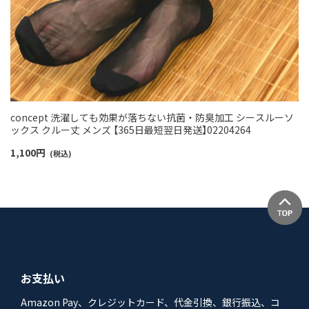
concept 洗濯しても効果が落ちない抗菌・防臭加工 シースルーソ
ックス クルー丈 メンズ 【365日最短翌日発送】02204264
1,100
円
(税込)
お支払い
Amazon Pay、クレジットカード、代金引換、銀行振込、コ