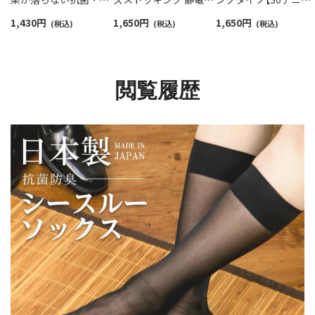
臭加工 シースルー ハイ
消臭加工 【20デニール】
ル】薄地のパンスト素
1,430
円
1,650
円
1,650
円
ソックス メンズ 【365
(税込)
前開き スムーフィット
(税込)
材使用 スムーフィッ
(税込)
日最短翌日発送】
【365日最短翌日発送】
前開き 静電・消臭加
02204964
92612707
【365日最短翌日発送】
92612713
閲覧履歴