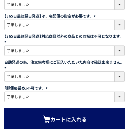
(
必
須
【365日最短翌日発送】は、宅配便の指定が必要です。
)
(
必
須
【365日最短翌日発送】対応商品以外の商品との同梱は不可となります。
)
(
必
須
自動発送の為、注文備考欄にご記入いただいた内容は確認出来ません。
)
(
必
須
「郵便局留め」不可です。
)
(
必
須
)
カートに入れる