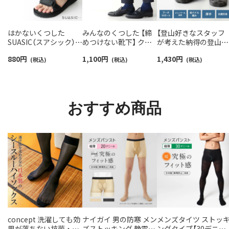
はかないくつした
みんなのくつした 【締
【登山好きなスタッフ
SUASIC（スアシック）
めつけない靴下】 クル
が考えた納得の登山用
スリム＆ワイドタイプ
ー丈ふんわりガーゼ
靴下】NAIGAI TRAIL 
880
円
1,100
円
1,430
円
抗菌防臭 ソックス メン
(税込)
【24-26cm】【26-28cm】
(税込)
リノウール混 クルー
(税込)
ズ レディース 【365日
足口ふんわり オーガニ
メンズ＆レディース
最短翌日発送】
ックコットン
【365日最短翌日発送】
96405001
02422415
90301018
おすすめ商品
concept 洗濯しても効
ナイガイ 男の防寒 メン
メンズタイツ ストッ
果が落ちない抗菌・防
ズストッキング 静電・
ングタイプ【30デニー