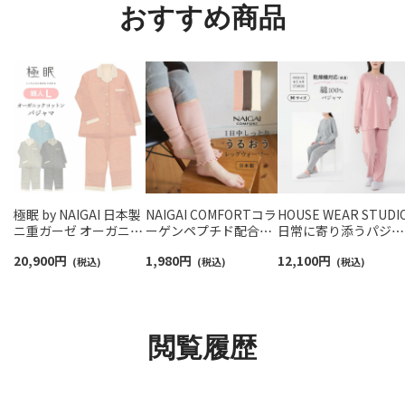
おすすめ商品
極眠 by NAIGAI 日本製
NAIGAI COMFORTコラ
HOUSE WEAR STUDI
ニ重ガーゼ オーガニッ
ーゲンペプチド配合
日常に寄り添うパジャ
クコットン使用 パジャ
FILAGEN レーヨンシル
マ 乾燥機対応 綿100
20,900
円
1,980
円
12,100
円
マ 前開き 長袖 長丈パ
(税込)
ク混 レッグウォーマー
(税込)
フラット縫製 天竺杢
(税込)
ンツ【Lサイズ】 レディ
日本製 レディース
地 メランジュ【Mサイ
ース 73380303
03022504
ズ】 レディース
73375082
閲覧履歴