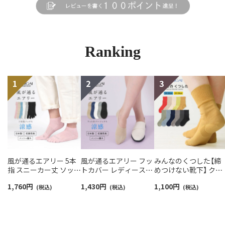
Ranking
風が通るエアリー 5本
風が通るエアリー フッ
みんなのくつした【締
指 スニーカー丈 ソック
トカバー レディース
めつけない靴下】 クル
ス 親指セパレート設計
NAIGAI COMFORT
ー丈 ふんわりガーゼ
1,760
円
1,430
円
1,100
円
抗菌防臭 NAIGAI
(税込)
03022420
(税込)
【20-22cm】【22-24cm
(税込)
COMFORT レディース
オーガニックコットン
ソックス 03022213
混 03150001