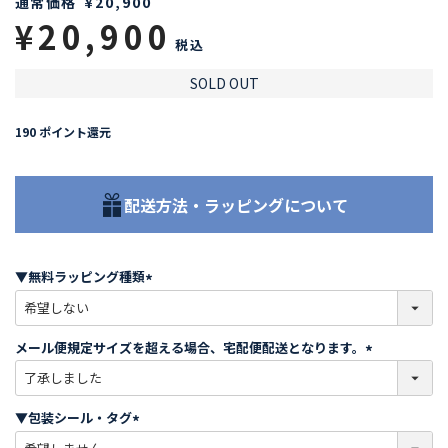
通常価格
¥
20,900
¥
20,900
税込
SOLD OUT
190
ポイント還元
配送方法・ラッピングについて
▼無料ラッピング種類
(
必
須
メール便規定サイズを超える場合、宅配便配送となります。
)
(
必
須
▼包装シール・タグ
)
(