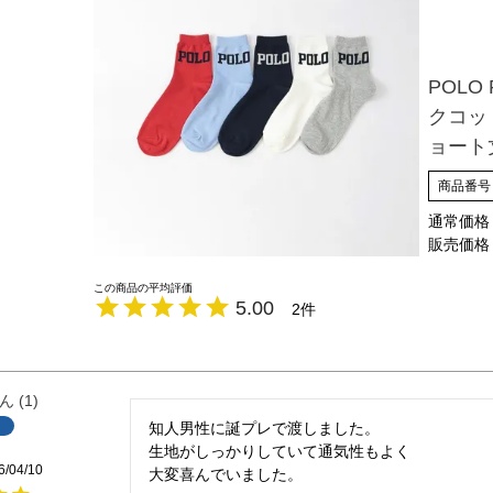
POLO
クコット
ョート丈
商品番号
通常価格
販売価格
5.00
2
1
知人男性に誕プレで渡しました。

生地がしっかりしていて通気性もよく

6/04/10
大変喜んでいました。