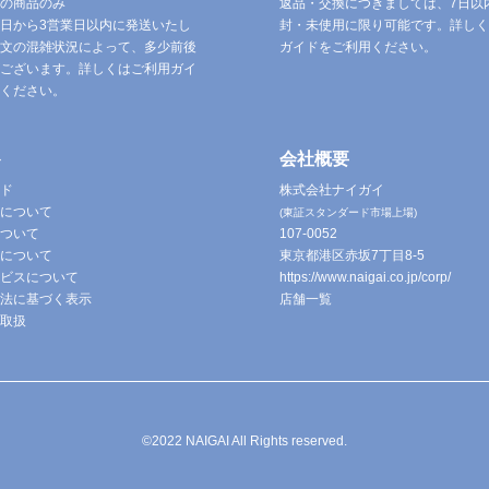
の商品のみ
返品・交換につきましては、7日以
日から3営業日以内に発送いたし
封・未使用に限り可能です。詳しく
文の混雑状況によって、多少前後
ガイドをご利用ください。
ございます。詳しくはご利用ガイ
ください。
ト
会社概要
ド
株式会社ナイガイ
について
(東証スタンダード市場上場)
ついて
107-0052
について
東京都港区赤坂7丁目8-5
ビスについて
https://www.naigai.co.jp/corp/
法に基づく表示
店舗一覧
取扱
©2022 NAIGAI All Rights reserved.