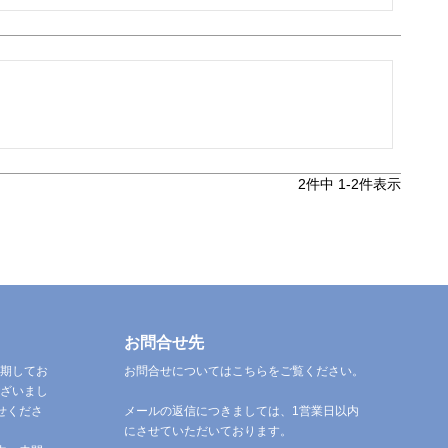
2
件中
1
-
2
件表示
お問合せ先
期してお
お問合せについてはこちらをご覧ください。
ざいまし
せくださ
メールの返信につきましては、1営業日以内
にさせていただいております。