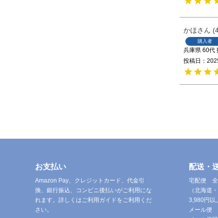
かほ
購入者
兵庫県
60代
投稿日
202
お支払い
配送・
Amazon Pay、クレジットカード、代金引
宅配便 全
換、銀行振込、コンビニ後払いがご利用にな
（北海道・
れます。詳しくはご利用ガイドをご利用くだ
3,980
さい。
メール便 