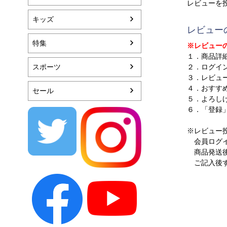
レビューを
キッズ
レビュー
特集
※レビュー
１．商品詳
スポーツ
２．ログイ
３．レビュ
４．おすす
セール
５．よろし
６．「登録
※レビュー
会員ログイ
商品発送後
ご記入後す