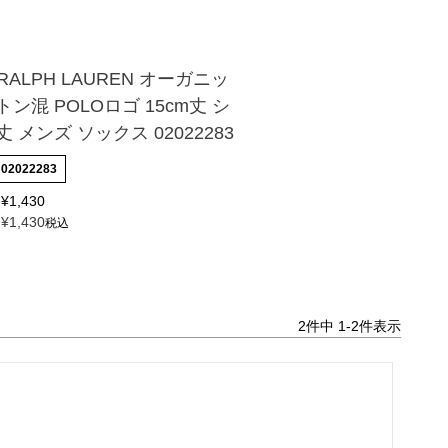
 RALPH LAUREN オーガニッ
ン混 POLOロゴ 15cm丈 シ
 メンズ ソックス 02022283
02022283
¥
1,430
¥
1,430
税込
2
件中
1
-
2
件表示