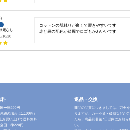
4
コットンの肌触りが良くて履きやすいです

指定なし
赤と黒の配色が綺麗でロゴもかわいいです
5/10/20
送料
返品・交換
国一律550円
商品の品質につきましては、万全を
沖縄の場合は1,100円）
りますが、万一不良・破損などがご
円以上お買い上げで送料無料
たら、商品到着後7日以内にお知ら
全国一律220円
い。