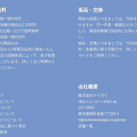
送料
返品・交換
国一律550円
商品の品質につきましては、万全を
沖縄の場合は1,100円）
りますが、万一不良・破損などがご
円以上お買い上げで送料無料
たら、商品到着後7日以内にお知ら
全国一律220円
い。
の商品のみ
返品・交換につきましては、7日以
日から3営業日以内に発送いたし
封・未使用に限り可能です。詳しく
文の混雑状況によって、多少前後
ガイドをご利用ください。
ございます。詳しくはご利用ガイ
ください。
ト
会社概要
ド
株式会社ナイガイ
について
(東証スタンダード市場上場)
ついて
107-0052
について
東京都港区赤坂7丁目8-5
ビスについて
https://www.naigai.co.jp/corp/
法に基づく表示
店舗一覧
取扱