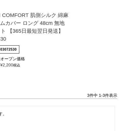
AI COMFORT 肌側シルク 綿麻
ムカバー ロング 48cm 無地
ット 【365日最短翌日発送】
530
03072530
オープン価格
¥
2,200
税込
3
件中
1
-
3
件表示