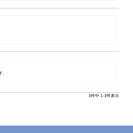
す。
3
件中
1
-
3
件表示