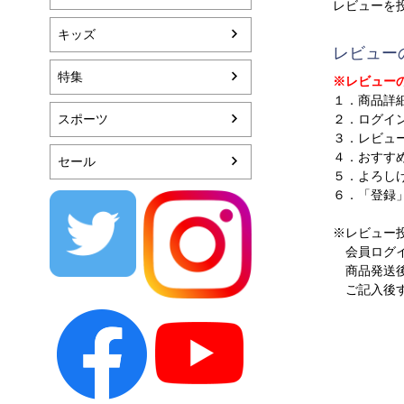
レビューを
キッズ
レビュー
特集
※レビュー
１．商品詳
スポーツ
２．ログイ
３．レビュ
４．おすす
セール
５．よろし
６．「登録
※レビュー
会員ログイ
商品発送後
ご記入後す