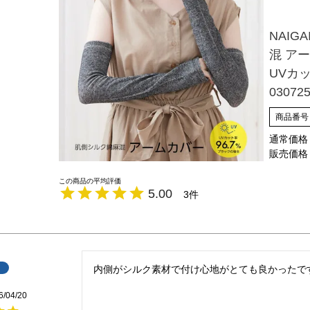
NAIG
混 アー
UVカ
03072
商品番号
通常価格
販売価格
5.00
3
6/04/20