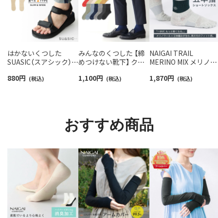
はかないくつした
みんなのくつした 【締
NAIGAI TRAIL
SUASIC（スアシック）
めつけない靴下】 クル
MERINO MIX メリノウ
スリム＆ワイドタイプ
ー丈ふんわりガーゼ
ール18％ 5本指 スポ
880
円
1,100
円
1,870
円
抗菌防臭 ソックス メン
(税込)
【24-26cm】【26-28cm】
(税込)
ツソックス アーチフ
(税込)
ズ レディース 【365日
足口ふんわり オーガニ
ットサポート メッシ
最短翌日発送】
ックコットン
＆足底滑り止め付 シ
96405001
02422415
ート丈 メンズ レディ
ス 【365日最短翌日発
おすすめ商品
送】90370010