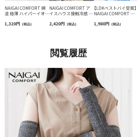
NAIGAI COMFORT 綿
NAIGAI COMFORT ア
【LDKベストバイ受賞】
混 極薄 ハイパーイオン
イスハウス接触冷感 ア
NAIGAI COMFORT 接
銀（Ag） 消臭加工 浅履
ームカバー スーパーロ
触冷感 UVカット リブ
1,320
円
2,420
円
1,980
円
きフットカバー 足底メ
(税込)
ング丈 55cm 無地 UV
(税込)
アームカバー スーパ
(税込)
ッシュ かかとすべり止
カット【365日最短翌日
ロング丈 55cm 無地 
め付 レディース
発送】 03072527
イスハウス【365日最
03070215
翌日発送】 90301023
閲覧履歴