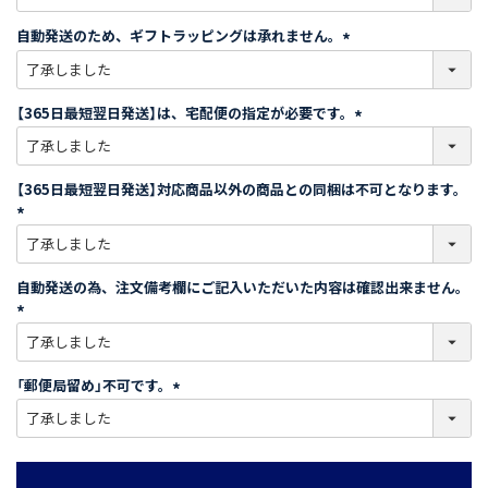
必
須
自動発送のため、ギフトラッピングは承れません。
)
(
必
須
【365日最短翌日発送】は、宅配便の指定が必要です。
)
(
必
須
【365日最短翌日発送】対応商品以外の商品との同梱は不可となります。
)
(
必
須
自動発送の為、注文備考欄にご記入いただいた内容は確認出来ません。
)
(
必
須
「郵便局留め」不可です。
)
(
必
須
)