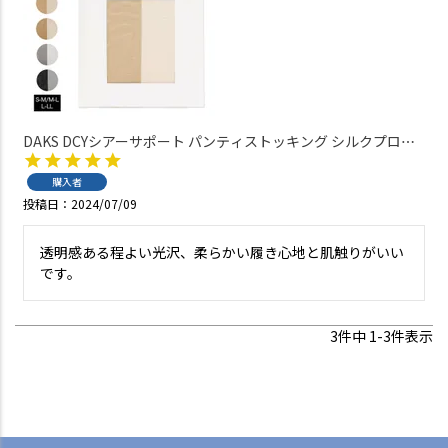
DAKS DCYシアーサポート パンティストッキング シルクプロテ
イン加工 ウエストゆったり レディース 日本製【365日最短翌日
発送】 01514002
購入者
投稿日
2024/07/09
透明感ある程よい光沢、柔らかい履き心地と肌触りがいい
です。
3
件中
1
-
3
件表示