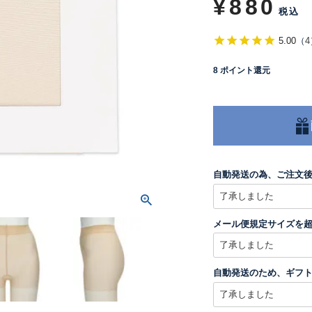
¥
880
税込
5.00
（
4
8
ポイント還元
自動発送の為、ご注文
メール便規定サイズを
自動発送のため、ギフ