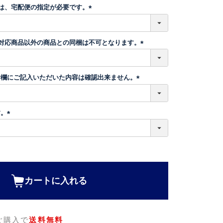
須
】は、宅配便の指定が必要です。
)
(
必
須
】対応商品以外の商品との同梱は不可となります。
)
(
必
須
考欄にご記入いただいた内容は確認出来ません。
)
(
必
須
す。
)
(
必
須
)
カートに入れる
のご購入で
送料無料