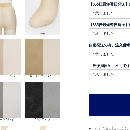
【365日最短翌日発送
【365日最短翌日発送
自動発送の為、注文備
「郵便局留め」不可で
サンドベージュ
60.メープルバニラ
トープグレイ
98.ブラック
￥3,980以上