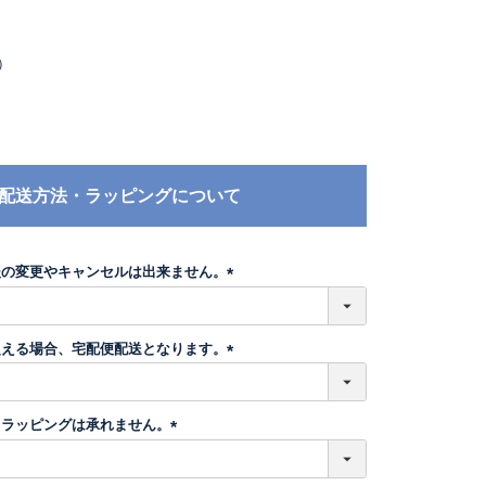
）
配送方法・ラッピングについて
後の変更やキャンセルは出来ません。
(
必
須
超える場合、宅配便配送となります。
)
(
必
須
トラッピングは承れません。
)
(
必