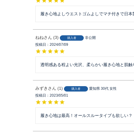
履き心地よしウエストゴムよしでマチ付きで日本
ねね
3
非公開
購入者
投稿日
2024/07/09
透明感ある程よい光沢、柔らかい履き心地と肌触
みずき
1
愛知県
30代
女性
購入者
投稿日
2023/05/01