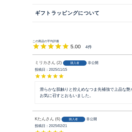
ギフトラッピングについて
5.00
4
ミリカ
2
非公開
購入者
投稿日
2025/11/15
滑らかな肌触りと控えめなつま先補強で上品な艶を
お気に召すとおもいました。
Kたん
6
非公開
購入者
投稿日
2025/02/21