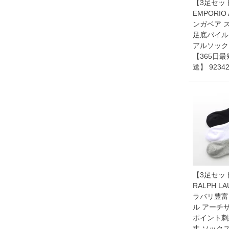
【3足セッ
EMPORIO 
ンガベア 
足底パイル 
アルソック
【365日
送】 92342
【3足セッ
RALPH L
ラバリ豊富
ル アーチ
ポイント刺
丈 ソック