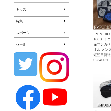
キッズ
特集
スポーツ
EMPORIO 
100％ ミニ
セール
面マンガベ
オル メンズ
短翌日発送
02340026