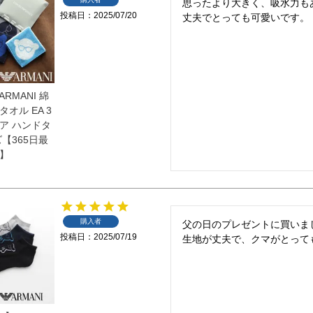
思ったより大きく、吸水力もあ
投稿日
2025/07/20
丈夫でとっても可愛いです。
ARMANI 綿
タオル EA 3
ア ハンドタ
【365日最
】
購入者
父の日のプレゼントに買いまし
投稿日
2025/07/19
生地が丈夫で、クマがとって