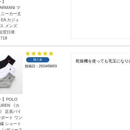
ト】
ARMANI マ
スニーカー丈
EA カジュ
ス メンズ
最短翌日発
718
購入者
投稿日
2024/08/03
ト】POLO
AUREN 《カ
》 足底パイ
サポート ワン
繍 ショート
ス レディース