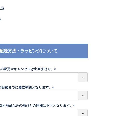
税込
）
配送方法・ラッピングについて
後の変更やキャンセルは出来ません。
(
必
須
-4日後までに順次発送となります。
)
(
必
須
】対応商品以外の商品との同梱は不可となります。
)
(