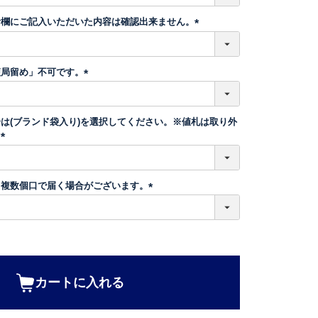
必
須
考欄にご記入いただいた内容は確認出来ません。
)
(
必
須
便局留め」不可です。
)
(
必
須
は(ブランド袋入り)を選択してください。※値札は取り外
)
。
(
必
須
、複数個口で届く場合がございます。
)
(
必
須
)
カートに入れる