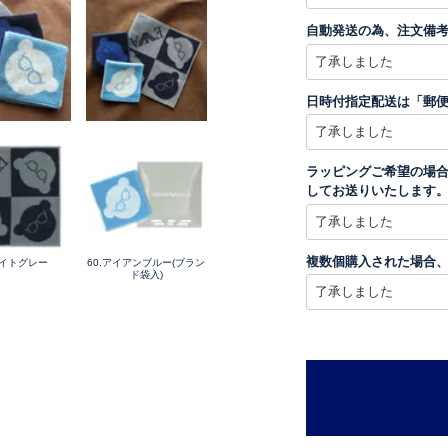
自動発送の為、注文備
日時付指定配送は「郵
ラッピングご希望の場合
してお送りいたします
複数個購入された場合
ライトグレー
60.アイアンブルー(ブラン
ド袋入)