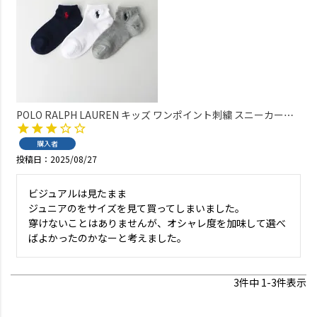
POLO RALPH LAUREN キッズ ワンポイント刺繍 スニーカー丈
ソックス 日本製 04863362
購入者
投稿日
2025/08/27
ビジュアルは見たまま

ジュニアのをサイズを見て買ってしまいました。

穿けないことはありませんが、オシャレ度を加味して選べ
ばよかったのかなーと考えました。
3
件中
1
-
3
件表示