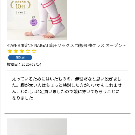
≪WEB限定≫ NAIGAI 着圧ソックス 市販最強クラス オープント
ゥ 段階圧力設計 強圧 足首40hPa （30mmHg） ふくらはぎ30hPa
【365日最短翌日発送】 93850002
購入者
投稿日
2025/09/14
太っているためにはいたものの、無理だなと思い脱ぎまし
た。脚が太い人はちょっと検討した方がいいかもしれませ
ん．わたしは4足買いましたので娘に穿いてもらうことに
なりました．