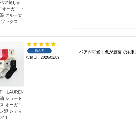
ベア刺しゅ
ア オーガニッ
混 クルー丈
 ソックス
購入者
ベアが可愛く色が豊富で洋服
投稿日
2026/02/09
PH LAUREN
繍 ショート
ス オーガニ
ン混 レディ
311