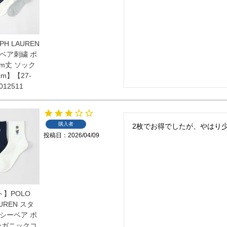
PH LAUREN
ベア刺繍 ポ
cm丈 ソック
cm】【27-
012511
購入者
2枚でお得でしたが、やはり
投稿日
2026/04/09
ト】POLO
AUREN スタ
シーベア ポ
ーガニックコ