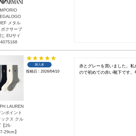
EMPORIO
MEGALOGO
RIEF メタル
 ボクサーブ
じ EUサイ
4075168
購入者
赤とグレーを買いました。私
投稿日
2026/04/10
ので初めての赤い靴下です。
PH LAUREN
ワンポイント
ソックス クル
【25-
7-29cm】