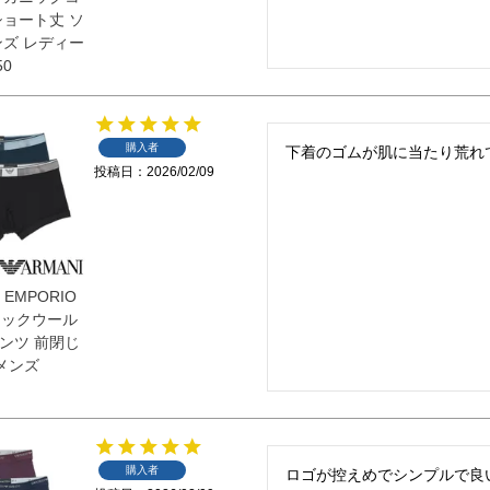
ショート丈 ソ
ンズ レディー
50
購入者
下着のゴムが肌に当たり荒れ
投稿日
2026/02/09
 EMPORIO
 テックウール
ンツ 前閉じ
 メンズ
購入者
ロゴが控えめでシンプルで良