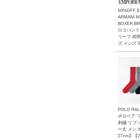
50%OFF 
ARMANI 
BOXER B
ロゴバンド
リーフ 前閉
ズ メンズ 5
POLO RAL
ポロベア 
刺繍 リブ
ー丈 メンズ
27cm】【2