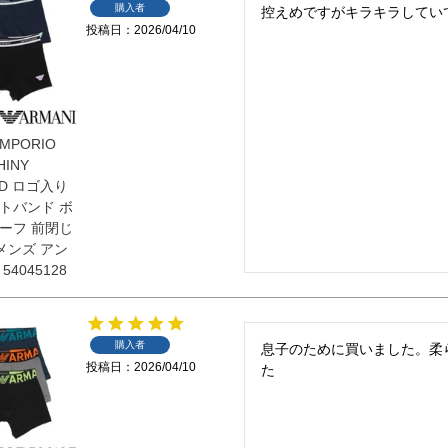
購入者
控えめですがキラキラしてい
投稿日
2026/04/10
EMPORIO
HINY
ND ロゴ入り
トバンド ボ
ーフ 前閉じ
メンズ アン
4045128
購入者
息子のために買いました。柔
投稿日
2026/04/10
た