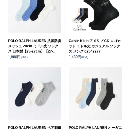
POLO RALPH LAUREN 抗菌防臭
Calvin Klein アメリブ CK ロゴカ
メッシュ 20cm ミドル丈 ソック
ット ミドル丈 カジュアル ソック
ス 日本製【25-27cm】【27-
ス メンズ 02542277
29cm】02012538
1,980
円
1,430
円
(税込)
(税込)
POLO RALPH LAUREN ベア刺繍
POLO RALPH LAUREN オーガニ