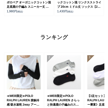
ポロベア オーガニックコットン混
ックコットン混 リンクスストライ
足底鹿の子編み スニーカー丈 ソ
プ 20cm ミドル丈 ソックス【25-
ックス【25-27cm】【27-
27cm】【27-29cm】 02012510
1,980
円
1,430
円
(税込)
(税込)
29cm】 02022333
ランキング
≪WEB限定≫POLO
≪WEB限定≫POLO
【3足セット】 
RALPH LAUREN 接触冷
RALPH LAUREN さらっ
RALPH LAUR
感 吸水速乾 2way アーム
と快適鹿の子編みのスニ
ー豊富》足底パ