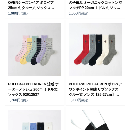
OVERシーズンベア ポロベア
の子編み オーガニックコットン混
25cm丈 クルー丈 ソックス
マルチPP 20cm ミドル丈 ソック
02012512
ス 02012513
1,980
円
1,650
円
(税込)
(税込)
POLO RALPH LAUREN 涼感 ボ
POLO RALPH LAUREN ポロベア
ーダーメッシュ 20cm ミドル丈
ワンポイント刺繍 リブソックス
ソックス 02012537
クルー丈 メンズ【25-27cm】
【27-29cm】 02012450
1,760
円
1,980
円
(税込)
(税込)