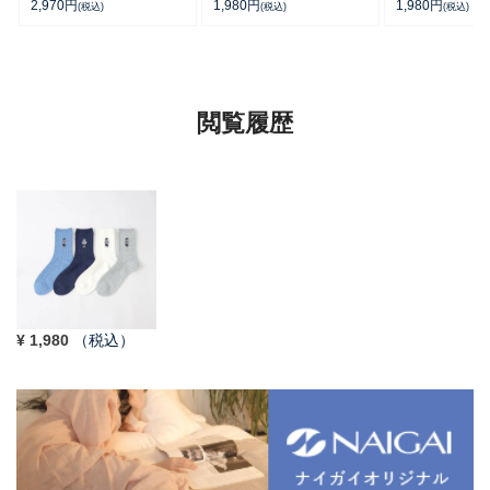
カバー ＆ レッグウォーマ
ーカー丈ソックス 【3足
ポイントソック
2,970
円
1,980
円
1,980
円
(税込)
(税込)
(税込)
ー レディース 93228550
セット】 ワンポイント メ
ト丈 アーチサポ
ンズ レディース
ズ 92009604
92022800
閲覧履歴
¥
1,980
（税込）