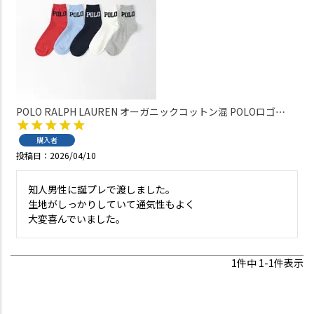
POLO RALPH LAUREN オーガニックコットン混 POLOロゴ
15cm丈 ショート丈 メンズ ソックス 02022283
購入者
投稿日
2026/04/10
知人男性に誕プレで渡しました。

生地がしっかりしていて通気性もよく

大変喜んでいました。
1
件中
1
-
1
件表示