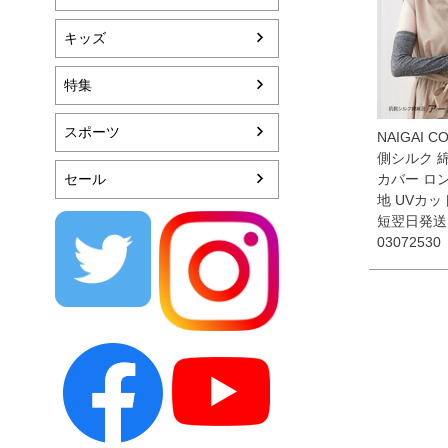
キッズ
特集
スポーツ
NAIGAI C
側シルク 
セール
カバー ロン
地 UVカッ
短翌日発送
03072530