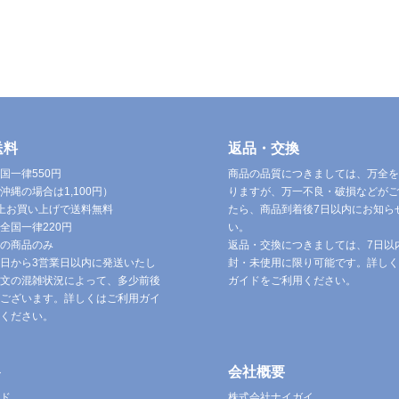
送料
返品・交換
国一律550円
商品の品質につきましては、万全を
沖縄の場合は1,100円）
りますが、万一不良・破損などがご
円以上お買い上げで送料無料
たら、商品到着後7日以内にお知ら
全国一律220円
い。
の商品のみ
返品・交換につきましては、7日以
日から3営業日以内に発送いたし
封・未使用に限り可能です。詳しく
文の混雑状況によって、多少前後
ガイドをご利用ください。
ございます。詳しくはご利用ガイ
ください。
ト
会社概要
ド
株式会社ナイガイ