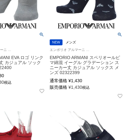
NEW
メンズ
エンポリオ アルマーニ 公式オンラインショップ 紳士 靴下
エンポリオ アルマーニ 公式 紳士 靴下
RMANI EVA ロゴ リンク
EMPORIO ARMANI スペリオールピ
丈 カジュアル ソック
マ綿混 イーグル グラデーション ス
22400
ニーカー丈 カジュアル ソックス メ
ンズ 02322399
30
通常価格
¥
1,430
30
税込
販売価格
¥
1,430
税込