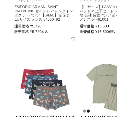
エンポリオ アルマーニ Underwear 男性 ブランド アンダーウェア 紳士 下着
ランバン コレクション 部屋着 男性 紳士 ラウンジウェア
EMPORIO ARMANI SAINT
【LLサイズ】LANVIN 
VALENTINE セイント バレンタイン
パジャマ 上下セット 6
ボクサーパンツ 【S/M/L】 前閉じ
地 長袖 長丈パンツ 前
EUサイズ メンズ 54060492
メンズ 54461001
通常価格
¥
5,720
通常価格
¥
16,500
販売価格
¥
5,720
販売価格
¥
16,500
税込
税込