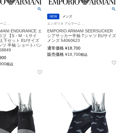
NEW
メンズ
エンポリオ アルマーニ 男性 紳士 ラウンジウェア 部屋着 ルームウェア
エンポリオ アルマーニ 男性 紳士 ラウンジウェア
MANI ENDURANCE エ
EMPORIO ARMANI SEERSUCKER
ゴ 【S・M・Lサイ
シアサッカー半袖 Tシャツ EUサイズ
上下セット EUサイズ
メンズ 54060623
ツ 半袖 ショートパン
通常価格
¥
18,700
68849
販売価格
¥
18,700
税込
900
900
税込