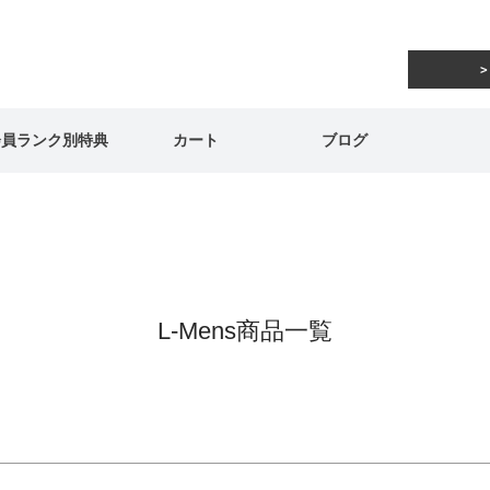
在庫なし商品
在庫なし商品を表示しない
商品番号/JANコード
会員ランク別特典
カート
ブログ
予約商品
予約商品のみを表示
並び順
新着順
登録順
価格が安
キーワードヒット順
L-Mens商品一覧
検索