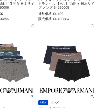
M/L】 前開き 日本サイ
トランクス 【M/L】 前開き 日本サイ
60006
ズ メンズ 54260005
00
通常価格
¥
4,400
00
販売価格
¥
4,400
税込
税込
NEW
メンズ