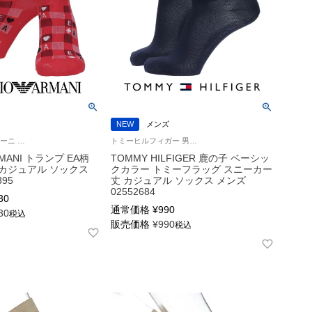
NEW
メンズ
エンポリオ アルマーニ 公式オンラインショップ 紳士 靴下
トミーヒルフィガー 男性 紳士 靴下
RMANI トランプ EA柄
TOMMY HILFIGER 鹿の子 ベーシッ
カジュアル ソックス
クカラー トミーフラッグ スニーカー
395
丈 カジュアル ソックス メンズ
02552684
30
通常価格
¥
990
30
税込
販売価格
¥
990
税込