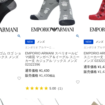
NEW
メンズ
NEW
メンズ
エンポリオ アルマーニ 公式オンラインショップ 紳士 靴下
 口ゴム ロゴ ショ
EMPORIO ARMANI スペリオールピ
EMPORIO A
ックス メンズ
マ綿混 マンガベア＆イーグル スニー
スニーカー丈 
カー丈 カジュアル ソックス メンズ
メンズ 02322
02322396
通常価格
¥
1,4
通常価格
¥
1,430
販売価格
¥
1,4
販売価格
¥
1,430
税込
5.00
（
1
）