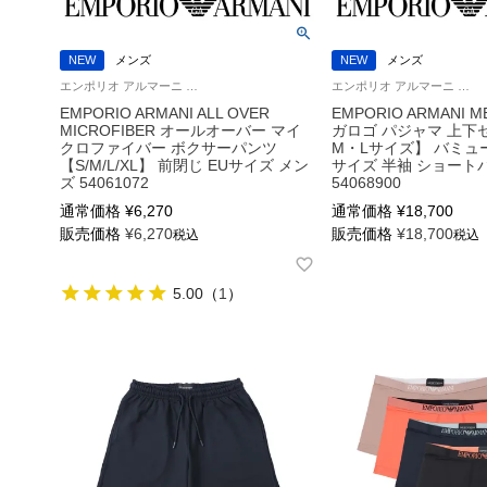
NEW
メンズ
NEW
メンズ
エンポリオ アルマーニ Underwear 公式オンラインショップ 紳士 下着
エンポリオ アルマーニ 男性 紳士 ラウンジウェア 部屋着 ルームウェア
EMPORIO ARMANI ALL OVER
EMPORIO ARMANI 
MICROFIBER オールオーバー マイ
ガロゴ パジャマ 上下
クロファイバー ボクサーパンツ
M・Lサイズ】 バミュ
【S/M/L/XL】 前閉じ EUサイズ メン
サイズ 半袖 ショート
ズ 54061072
54068900
通常価格
¥
6,270
通常価格
¥
18,700
販売価格
¥
6,270
販売価格
¥
18,700
税込
税込
5.00
（
1
）