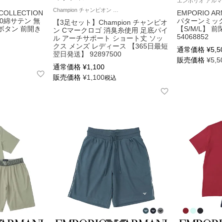
Champion チャンピオン カジュアル 女性 男性 靴下
COLLECTION
EMPORIO AR
0綿サテン 無
パターンミッ
【3足セット】Champion チャンピオ
ボタン 前開き
【S/M/L】 
ン Cマークロゴ 消臭糸使用 足底パイ
54068852
ル アーチサポート ショート丈 ソッ
クス メンズ レディース 【365日最短
通常価格
¥
5,5
翌日発送】 92897500
販売価格
¥
5,5
通常価格
¥
1,100
販売価格
¥
1,100
税込