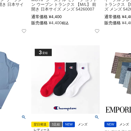
開き 日本サイ
ン ウーブン トランクス 【M/L】 前
トランクス 【
開き 日本サイズ メンズ 54260007
ズ メンズ 542
通常価格
¥
4,400
通常価格
¥
4,4
販売価格
¥
4,400
販売価格
¥
4,4
税込
翌日発送
3足組
NEW
メンズ
NEW
メンズ
レディース