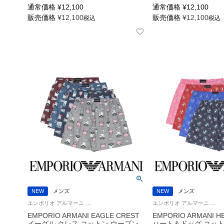
通常価格
¥
12,100
通常価格
¥
12,100
販売価格
¥
12,100
販売価格
¥
12,100
税込
税込
NEW
メンズ
NEW
メンズ
エンポリオ アルマーニ Underwear アンダーウェア 紳士 下着 男性
エンポリオ アルマーニ Underwear アンダーウェア 男性 紳士 下着
EMPORIO ARMANI EAGLE CREST
EMPORIO ARMANI 
イーグル クレス コットン ウーブン
ハート＆ドッグ コット