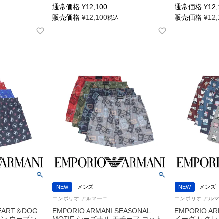
通常価格
¥
12,100
通常価格
¥
12,
販売価格
¥
12,100
販売価格
¥
12,
税込
NEW
メンズ
NEW
メンズ
エンポリオ アルマーニ Underwear 男性 アンダーウェア 紳士 下着
HEART＆DOG
EMPORIO ARMANI SEASONAL
EMPORIO AR
ン ウーブン
MOTIF シーズナル モチーフ コット
イーグル クレ