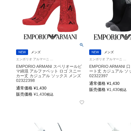
NEW
メンズ
NEW
メンズ
エンポリオ アルマーニ 紳士 靴下
エンポリオ アルマーニ 公式オンラインショップ 紳士 靴下
EMPORIO ARMANI スペリオールピ
EMPORIO ARMANI
マ綿混 アルファベット ロゴ スニー
ート丈 カジュアル ソ
カー丈 カジュアル ソックス メンズ
02322397
02322398
通常価格
¥
1,430
通常価格
¥
1,430
販売価格
¥
1,430
税込
販売価格
¥
1,430
税込