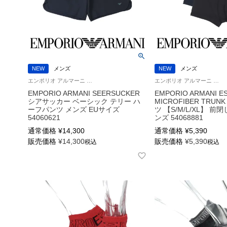
NEW
メンズ
NEW
メンズ
エンポリオ アルマーニ ボトムス 男性 紳士 ラウンジウェア
エンポリオ アルマーニ エッセンシャル マイクロファイバー Underwear 男性 アンダーウェア 紳士 下着
EMPORIO ARMANI SEERSUCKER
EMPORIO ARMANI E
シアサッカー ベーシック テリー ハ
MICROFIBER TRU
ーフパンツ メンズ EUサイズ
ツ 【S/M/L/XL】 前
54060621
ンズ 54068881
通常価格
¥
14,300
通常価格
¥
5,390
販売価格
¥
14,300
販売価格
¥
5,390
税込
税込