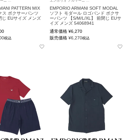
エンポリオ アルマーニ Underwear アンダーウェア 紳士 下着
エンポリオ アルマーニ Underwear 公式オンラインショップ 紳士 下着
MANI PATTERN MIX
EMPORIO ARMANI SOFT MODAL
クス ボクサーパンツ
ソフト モダール ロゴバンド ボクサ
前閉じ EUサイズ メンズ
ーパンツ 【S/M/L/XL】 前閉じ EUサ
イズ メンズ 54068941
00
通常価格
¥
6,270
00
販売価格
¥
6,270
税込
税込