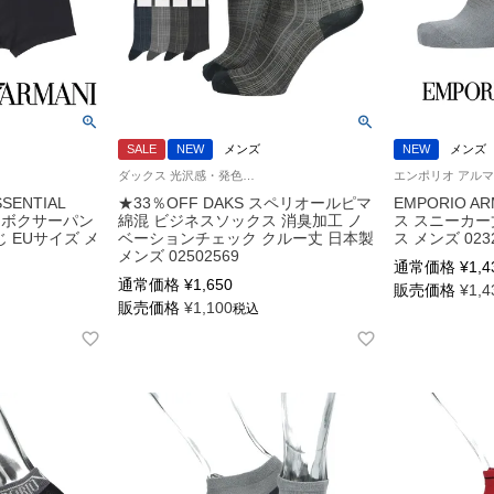
SALE
NEW
メンズ
NEW
メンズ
ダックス 光沢感・発色性に優れた 連続シルケット加工糸使用 紳士 靴下 男性
SSENTIAL
★33％OFF DAKS スペリオールピマ
EMPORIO A
NK ボクサーパン
綿混 ビジネスソックス 消臭加工 ノ
ス スニーカー
閉じ EUサイズ メ
ベーションチェック クルー丈 日本製
ス メンズ 023
メンズ 02502569
通常価格
¥
1,4
通常価格
¥
1,650
販売価格
¥
1,4
販売価格
¥
1,100
税込