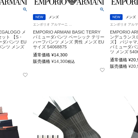
NEW
メンズ
NEW
メンズ
エンポリオ アルマーニ 公式オンラインショップ 紳士 ラウンジウェア
MEGALOGO メ
EMPORIO ARMANI BASIC TERRY
EMPORIO AR
セット 【S・
バミューダパンツ ベーシック テリー
ンデュランスロ
ーダパンツ EU
ハーフパンツ メンズ 男性 メンズ EU
ズ】 パジャマ
パンツ メンズ
サイズ 54068875
バミューダパン
ツ メンズ 540
通常価格
¥
14,300
通常価格
¥
20,
販売価格
¥
14,300
税込
販売価格
¥
20,