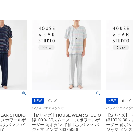
NEW
メンズ
NEW
メンズ
ハウスウェアスタジオ 通気性に優れた コットン100％ 紳士 スリープウェア HWS
AR STUDIO
【Mサイズ】HOUSE WEAR STUDIO
【Sサイズ】HOU
 エスポワールボ
綿100％ 30スムース エスポワールボ
綿100％ 3
長丈パンツ パ
ーダー 前ボタン 半袖 長丈パンツ パ
ーダー 前ボタ
57
ジャマ メンズ 73375056
ジャマ メンズ 7