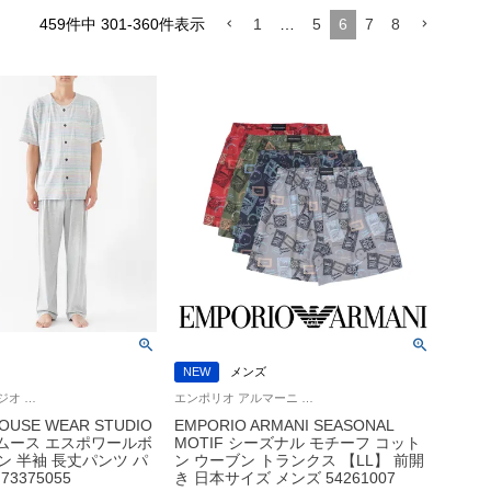
459
件中
301
-
360
件表示
1
…
5
6
7
8
NEW
メンズ
ハウスウェアスタジオ 通気性に優れた コットン100％ 紳士 スリープウェア HWS
エンポリオ アルマーニ Underwear ブランド アンダーウェア 男性 紳士 下着
SE WEAR STUDIO
EMPORIO ARMANI SEASONAL
0スムース エスポワールボ
MOTIF シーズナル モチーフ コット
ン 半袖 長丈パンツ パ
ン ウーブン トランクス 【LL】 前開
3375055
き 日本サイズ メンズ 54261007