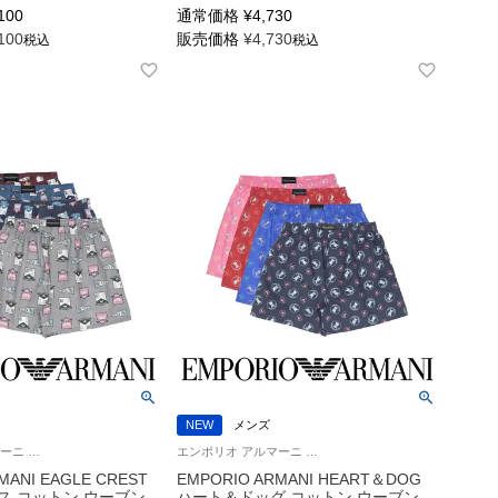
100
通常価格
¥
4,730
100
販売価格
¥
4,730
税込
税込
NEW
メンズ
エンポリオ アルマーニ Underwear アンダーウェア 紳士 下着 男性
エンポリオ アルマーニ Underwear 男性 アンダーウェア 紳士 下着
MANI EAGLE CREST
EMPORIO ARMANI HEART＆DOG
ス コットン ウーブン
ハート＆ドッグ コットン ウーブン