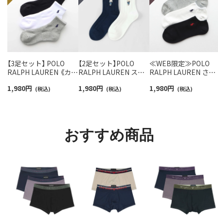
【3足セット】 POLO
【2足セット】POLO
≪WEB限定≫POLO
RALPH LAUREN 《カラ
RALPH LAUREN スタ
RALPH LAUREN さら
ー豊富》足底パイル ワ
ジオバイザシーベア ポ
っと快適鹿の子編みの
1,980
円
1,980
円
1,980
円
ンポイントソックス シ
(税込)
ロベア オーガニックコ
(税込)
スニーカー丈ソックス
(税込)
ョート丈 アーチサポー
ットン混 ショート丈 ソ
【3足セット】 ワンポイ
ト メンズ 92009604
ックス メンズ レディー
ント メンズ レディー
ス 92009650
92022800
おすすめ商品