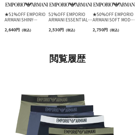
★51%OFF EMPORIO
51%OFF EMPORIO
★50%OFF EMPORIO
ARMANI SHINY
ARMANI ESSENTIAL
ARMANI SOFT MODA
LOGOBAND TRUNK シ
MICROFIBER マイクロ
ソフトモダール ボク
2,640
円
2,530
円
2,750
円
ャイニーロゴバンド ボ
(税込)
ファイバー ボクサーパ
(税込)
ーパンツ 前閉じ EUサ
(税込)
クサーパンツ 前閉じ
ンツ 前閉じ EUサイズ
イズ メンズ 54007833
EUサイズ メンズ
メンズ 54047199
54007711
閲覧履歴