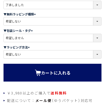
(
必
須
▼無料ラッピング種類
)
(
必
須
▼包装シール・タグ
)
(
必
須
▼ラッピング方法
)
(
必
須
)
カートに入れる
￥3,980以上のご購入で
送料無料
配送について：
メール便
（ゆうパケット）対応可