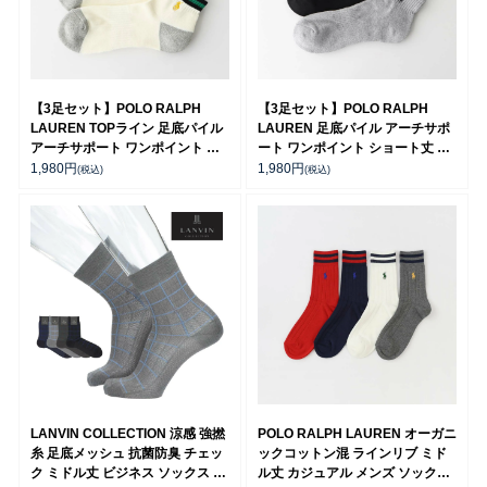
【3足セット】POLO RALPH
【3足セット】POLO RALPH
LAUREN TOPライン 足底パイル
LAUREN 足底パイル アーチサポ
アーチサポート ワンポイント シ
ート ワンポイント ショート丈 ソ
ョート丈 ソックス メンズ
ックス メンズ 92009914
1,980
円
1,980
円
(税込)
(税込)
92009611
LANVIN COLLECTION 涼感 強撚
POLO RALPH LAUREN オーガニ
糸 足底メッシュ 抗菌防臭 チェッ
ックコットン混 ラインリブ ミド
ク ミドル丈 ビジネス ソックス メ
ル丈 カジュアル メンズ ソックス