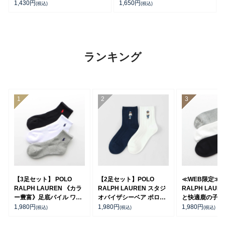
ンズ 02402041
02012498
1,430
円
1,650
円
(税込)
(税込)
ランキング
【3足セット】 POLO
【2足セット】POLO
≪WEB限定≫P
RALPH LAUREN 《カラ
RALPH LAUREN スタジ
RALPH LAUR
ー豊富》足底パイル ワン
オバイザシーベア ポロベ
と快適鹿の子編
ポイントソックス ショー
ア オーガニックコットン
ーカー丈ソック
1,980
円
1,980
円
1,980
円
(税込)
(税込)
(税込)
ト丈 アーチサポート メン
混 ショート丈 ソックス メ
セット】 ワンポ
ズ 92009604
ンズ レディース
ンズ レディー