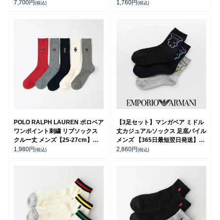
ライプ柄 Oxford stripe & New
7,700
円
1,760
円
(税込)
(税込)
Solid Plaid 90280020
POLO RALPH LAUREN ポロベア
【3足セット】マンガベア ミドル
ワンポイント刺繍 リブソックス
丈カジュアルソックス 足底パイル
クルー丈 メンズ【25-27cm】
メンズ 【365日最短翌日発送】
【27-29cm】 02012450
92342721
1,980
円
2,860
円
(税込)
(税込)