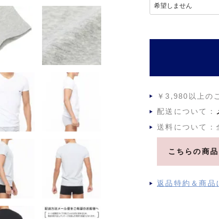
(
必
須
)
￥3,980以上
配送について：
送料について：
こちらの商品
返品特約＆商品