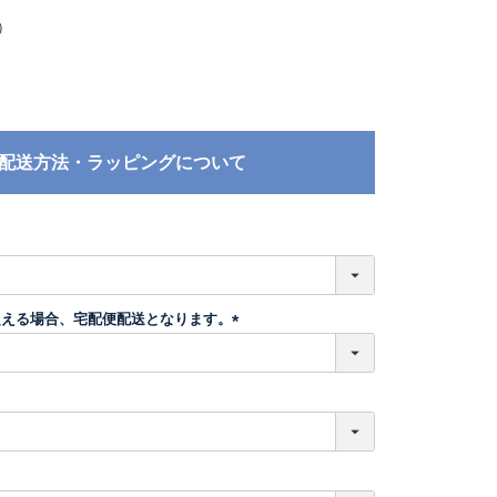
）
配送方法・ラッピングについて
必
須
超える場合、宅配便配送となります。
(
必
須
)