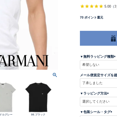
5.00
（
3
70
ポイント還元
▼無料ラッピング種類
(
メール便規定サイズを
)
▼ラッピング方法
(
必
須
▼包装シール・タグ
)
ミドルグレー
98.ブラック