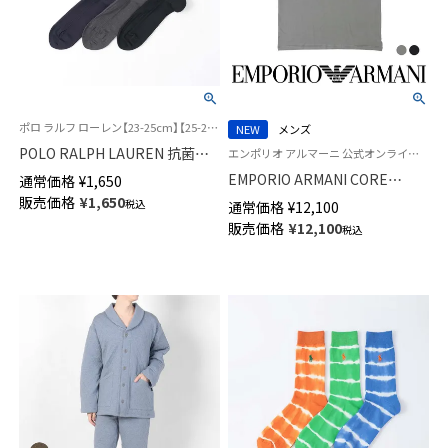
ポロ ラルフ ローレン【23-25cm】【25-27cm】【27-29cm】 紳士 靴下 旧2042370
NEW
メンズ
POLO RALPH LAUREN 抗菌防
エンポリオ アルマーニ 公式オンラインショップ 紳士 ラウンジウェア 男性
臭 9×1リブ ビジネスソックス
EMPORIO ARMANI CORE
通常価格
¥
1,650
ワンポイント クルー丈 メンズ
LOGOBAND コア ロゴバンド 半
販売価格
¥
1,650
税込
通常価格
¥
12,100
02042030
袖 Tシャツ EUサイズ メンズ
販売価格
¥
12,100
税込
54066694