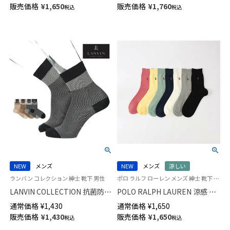
ミドル丈 カジュアル メンズ ソ
菌防臭加工 ビジネス メンズ ソ
販売価格
¥
1,650
販売価格
¥
1,760
税込
税込
ックス 02012498
ックス 02042375
NEW
メンズ
NEW
メンズ
涼しい
ランバン コレクション 紳士 靴下 男性
ポロ ラルフ ローレン メンズ 紳士 靴下 ビジネス カジュアル 26SS
LANVIN COLLECTION 抗菌防臭
POLO RALPH LAUREN 涼感 鹿
千鳥格子切替 Hiゲージ ミドル
の子編み オーガニックコットン
通常価格
¥
1,430
通常価格
¥
1,650
丈 カジュアル ソックス メンズ
混 マルチPP 20cm ミドル丈 ソ
販売価格
¥
1,430
販売価格
¥
1,650
税込
税込
02412145
ックス 02012513