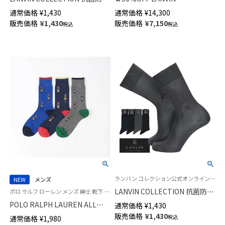
ビジネス ソックス アールデコ
COLLECTION 中綿二ットキル
通常価格
¥
1,430
通常価格
¥
14,300
リンクス クルー丈 メンズ
ト ベスト 半纏 はんてん 羽織 メ
販売価格
¥
1,430
販売価格
¥
7,150
税込
税込
02402039
ンズ 54428057
ランバン コレクション公式オンラインショップ 紳士 靴下
NEW
メンズ
LANVIN COLLECTION 抗菌防臭
ポロ ラルフ ローレン メンズ 紳士 靴下 カジュアル 26SS
8x2RIB JL刺繍 クルー丈 ビジネ
POLO RALPH LAUREN ALL
通常価格
¥
1,430
スソックス メンズ 02402019
OVERシーズンベア ポロベア
販売価格
¥
1,430
税込
通常価格
¥
1,980
25cm丈 クルー丈 ソックス