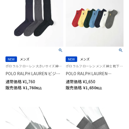
NEW
メンズ
NEW
メンズ
ポロ ラルフ ローレン 大きいサイズ 紳士 靴下 ビジネス 26SS
ポロ ラルフ ローレン メンズ 紳士 靴下 26SS
POLO RALPH LAUREN ビジネ
POLO RALPH LAUREN
スソックス BNC 9×1リブ 特大
COTTON CABLE LOW オーガニ
通常価格
¥
1,760
通常価格
¥
1,650
寸 クルー丈 【29-31cm】
ックコットン混 スニーカー丈
販売価格
¥
1,760
販売価格
¥
1,650
税込
税込
02042040
ソックス 02022320