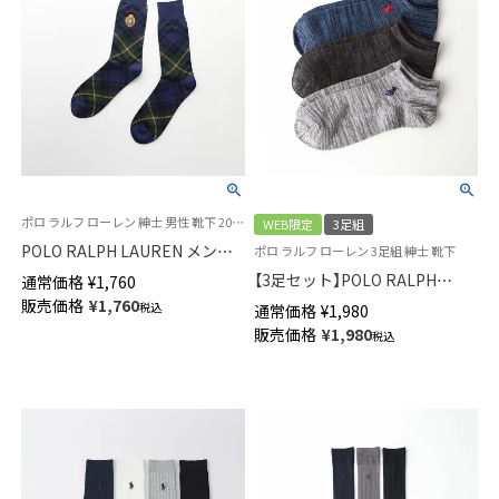
ポロ ラルフ ローレン 紳士 男性 靴下 2024FW
WEB限定
3足組
POLO RALPH LAUREN メンズ
ポロ ラルフ ローレン 3足組 紳士 靴下
エンブレム タータンチェック柄
【3足セット】POLO RALPH
通常価格
¥
1,760
クルー丈 ソックス 92012010
LAUREN ワンポイント スニー
販売価格
¥
1,760
税込
通常価格
¥
1,980
カー丈 ソックス メンズ
販売価格
¥
1,980
税込
92009226