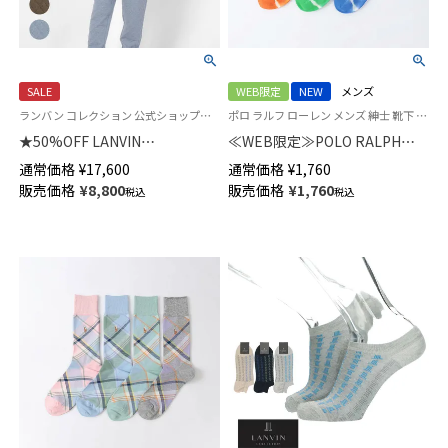
SALE
WEB限定
NEW
メンズ
ランバン コレクション 公式ショップ＜トップスのみ＞
ポロ ラルフ ローレン メンズ 紳士 靴下 カジュアル 26SS
★50%OFF LANVIN
≪WEB限定≫POLO RALPH
COLLECTION 中綿二ットキル
LAUREN オーガニックコットン
通常価格
¥
17,600
通常価格
¥
1,760
ト ローブ 半纏 はんてん どてら
混 TIE DYE クルー丈 ソックス
販売価格
¥
8,800
販売価格
¥
1,760
税込
税込
長袖 メンズ 54429057
メンズ 9201254