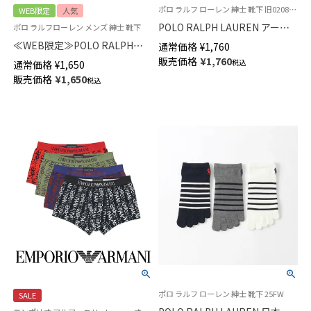
ポロ ラルフ ローレン 紳士 靴下 旧02082579 02082581
WEB限定
人気
POLO RALPH LAUREN アーチ
ポロ ラルフローレン メンズ 紳士 靴下
サポート 足底パイル ワンポイ
≪WEB限定≫POLO RALPH
通常価格
¥
1,760
ント刺繍 ショート丈 メンズ ソ
LAUREN ワンポイント ライン
販売価格
¥
1,760
税込
通常価格
¥
1,650
ックス 02082590
ソックス 足底パイル ミドル丈
販売価格
¥
1,650
税込
メンズ 92022801
ポロ ラルフ ローレン 紳士 靴下 25FW
SALE