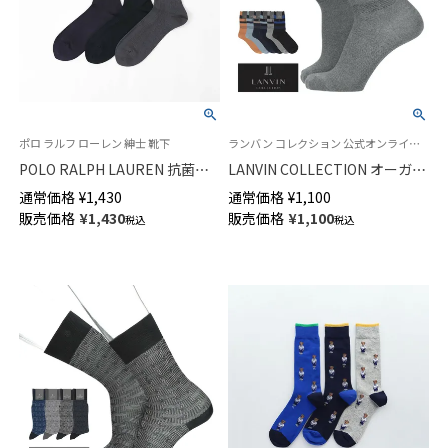
ポロ ラルフ ローレン 紳士 靴下
ランバン コレクション 公式オンラインショップ 紳士 靴下
POLO RALPH LAUREN 抗菌防
LANVIN COLLECTION オーガニ
臭 ストライプ ワンポイント刺
ックコットン混 ヘリンボンボー
通常価格
¥
1,430
通常価格
¥
1,100
しゅう クルー丈 メンズ ビジネ
ダー ミドル丈カジュアルソック
販売価格
¥
1,430
販売価格
¥
1,100
税込
税込
ス ソックス 02042390
ス メンズ 02412135