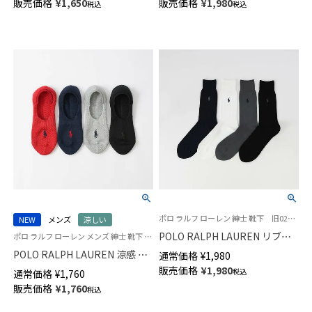
販売価格
¥
1,650
販売価格
¥
1,980
税込
税込
ポロ ラルフ ローレン 紳士 靴下 旧02012360
NEW
メンズ
涼しい
POLO RALPH LAUREN リブソ
ポロ ラルフ ローレン メンズ 紳士 靴下 26SS
ックス 綿100％ クルー丈 メンズ
POLO RALPH LAUREN 涼感 総
通常価格
¥
1,980
日本製 02012409
メッシュ フットカバー かかと
販売価格
¥
1,980
税込
通常価格
¥
1,760
滑り止め付き 02022321
販売価格
¥
1,760
税込