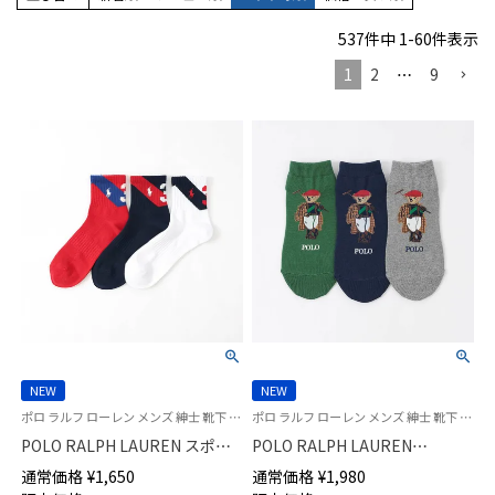
537
件中
1
-
60
件表示
1
2
…
9
NEW
NEW
ポロ ラルフ ローレン メンズ 紳士 靴下 26SS
ポロ ラルフ ローレン メンズ 紳士 靴下 26SS
POLO RALPH LAUREN スポー
POLO RALPH LAUREN
ツ No.3 ショート丈 ソックス
SOCIETY BEAR スニーカー丈
通常価格
¥
1,650
通常価格
¥
1,980
02022339
ソックス 02022330