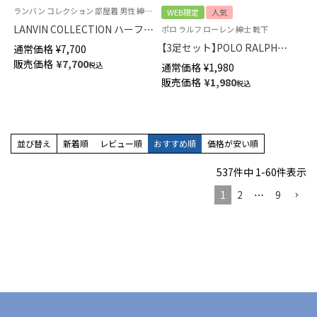
ランバン コレクション 部屋着 男性 紳士 パジャマ 半ズボン ラウンジウェア
WEB限定
人気
LANVIN COLLECTION ハーフパ
ポロ ラルフ ローレン 紳士 靴下
ンツ【M Lサイズ】先染めシャン
【3足セット】POLO RALPH
通常価格
¥
7,700
ブレークレープ 綿100% 日本製
LAUREN 足底パイル アーチサ
販売価格
¥
7,700
税込
通常価格
¥
1,980
メンズ 54456015
ポート ワンポイント ショート
販売価格
¥
1,980
税込
丈 ソックス メンズ 92009914
並び替え
新着順
レビュー順
おすすめ順
価格が安い順
537
件中
1
-
60
件表示
1
2
…
9