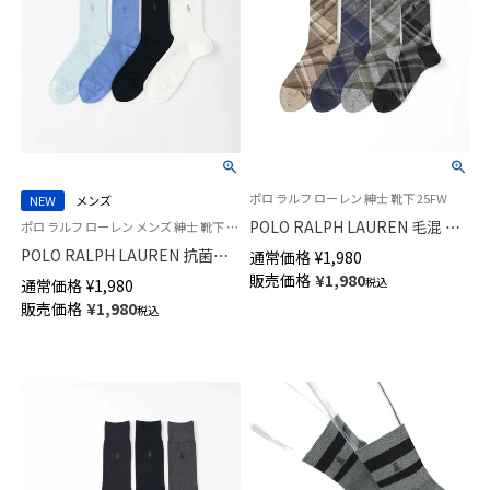
ポロ ラルフ ローレン 紳士 靴下 25FW
NEW
メンズ
POLO RALPH LAUREN 毛混 ビ
ポロ ラルフ ローレン メンズ 紳士 靴下 カジュアル 26SS
ジネスソックス チェック柄 ポ
POLO RALPH LAUREN 抗菌防
通常価格
¥
1,980
ロポニー刺しゅう クルー丈 日
臭 メッシュ 20cm ミドル丈 ソ
販売価格
¥
1,980
税込
通常価格
¥
1,980
本製 メンズ 02045505
ックス 日本製【25-27cm】【27-
販売価格
¥
1,980
税込
29cm】02012538