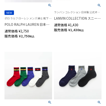
ランバン コレクション 日本製 公式オンラインショップ 紳士 靴下
NEW
LANVIN COLLECTION スニーカ
ポロ ラルフ ローレン メンズ 紳士 靴下 26SS
ー丈 ソックス 涼感仕様 抗菌防
POLO RALPH LAUREN 日本製
通常価格
¥
1,430
臭 アシンメトリーJLモノグラム
アメリカンシーアイランドコッ
販売価格
¥
1,430
税込
通常価格
¥
2,750
メンズ02452318
トン マドラスチェック クルー
販売価格
¥
2,750
税込
丈 ソックス 02042712