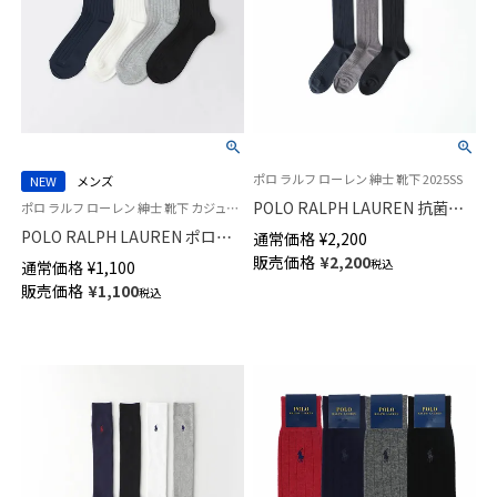
ポロ ラルフ ローレン 紳士 靴下 2025SS
NEW
メンズ
POLO RALPH LAUREN 抗菌防
ポロ ラルフ ローレン 紳士 靴下 カジュアル 26SS
臭 履き口ソフト センターリン
POLO RALPH LAUREN ポロポ
通常価格
¥
2,200
クス ハイソックス メンズ
ニー刺しゅう リブ ミドル丈 ソ
販売価格
¥
2,200
税込
通常価格
¥
1,100
02042960
ックス メンズ 02012030
販売価格
¥
1,100
税込