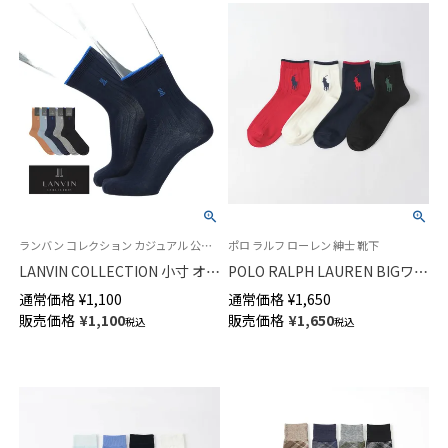
ランバン コレクション カジュアル 公式オンラインショップ 紳士 靴下
ポロ ラルフ ローレン 紳士 靴下
LANVIN COLLECTION 小寸 オー
POLO RALPH LAUREN BIGワン
ガニックコットン混 リブソック
ポイントロゴ ショート丈 ソッ
通常価格
¥
1,100
通常価格
¥
1,650
ス サイドチェッカー ミドル丈
クス メンズ【25-27cm】【27-
販売価格
¥
1,100
販売価格
¥
1,650
税込
税込
メンズ 02412134
29cm】02022202