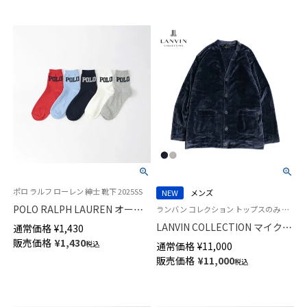
ポロ ラルフ ローレン 紳士 靴下 2025SS
NEW
メンズ
POLO RALPH LAUREN オーガ
ランバン コレクション トップスのみ 部屋着 軽量 男性 紳士 ラウンジウェア
ニックコットン混 POLOロゴ
LANVIN COLLECTION マイクロ
通常価格
¥
1,430
15cm丈 ショート丈 メンズ ソッ
ファイバーフリース カーディガ
販売価格
¥
1,430
税込
通常価格
¥
11,000
クス 02022283
ン【M Lサイズ】長袖 メンズ
販売価格
¥
11,000
税込
54459027