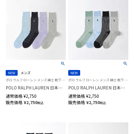
NEW
メンズ
NEW
ポロ ラルフ ローレン メンズ 紳士 靴下 26SS
ポロ ラルフ ローレン メンズ 紳士 靴下 26SS
POLO RALPH LAUREN 日本製
POLO RALPH LAUREN 日本製
アメリカンシーアイランドコッ
アメリカンシーアイランドコッ
通常価格
¥
2,750
通常価格
¥
2,750
トン ペイズリー クルー丈 ソッ
トン ピンチェック クルー丈 ソ
販売価格
¥
2,750
販売価格
¥
2,750
税込
税込
クス 02042713
ックス 02042711