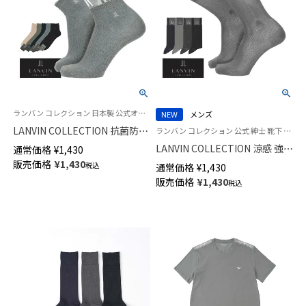
ランバン コレクション 日本製 公式オンラインショップ 紳士 靴下
NEW
メンズ
LANVIN COLLECTION 抗菌防臭
ランバン コレクション 公式 紳士 靴下 男性
ミドルゲージ リブカジュアルソ
LANVIN COLLECTION 涼感 強撚
通常価格
¥
1,430
ックス ショート丈 メンズ
糸 総メッシュ 抗菌防臭 クルー
販売価格
¥
1,430
税込
通常価格
¥
1,430
02452314
丈 ビジネス ソックス メンズ
販売価格
¥
1,430
税込
02402040