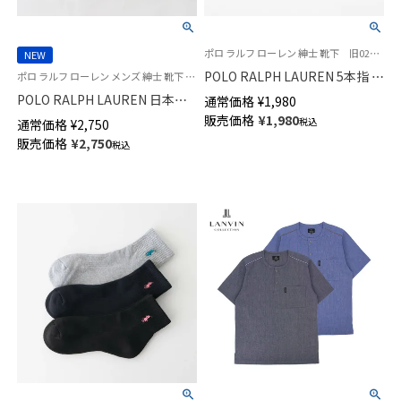
ポロ ラルフ ローレン 紳士 靴下 旧02082578 02082580
NEW
POLO RALPH LAUREN 5本指 シ
ポロ ラルフ ローレン メンズ 紳士 靴下 26SS
ョート 綿混 ワンポイント刺繍
POLO RALPH LAUREN 日本製
通常価格
¥
1,980
メンズ ソックス 日本製
アメリカンシーアイランドコッ
販売価格
¥
1,980
税込
通常価格
¥
2,750
02082500
トン リブ クルー丈 ソックス
販売価格
¥
2,750
税込
02042710