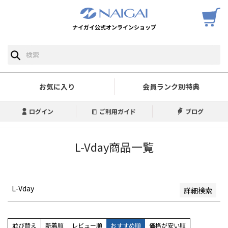
ナイガイ公式オンラインショップ
予約商品
予約商品のみを表示
並び順
新着順
お気に入り
会員ランク別特典
登録順
価格が安い順
ログイン
ご利用ガイド
ブログ
価格が高い順
優先度順
レビュー順
L-Vday商品一覧
キーワードヒット順
検索
L-Vday
詳細検索
並び替え
新着順
レビュー順
おすすめ順
価格が安い順