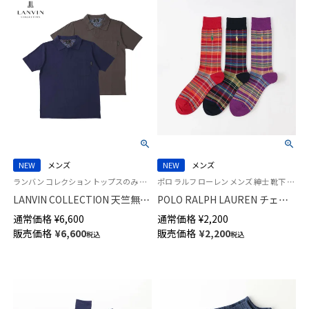
NEW
メンズ
NEW
メンズ
ランバン コレクション トップスのみ 部屋着 男性 紳士 紳士 ラウンジウェアパジャマ
ポロ ラルフ ローレン メンズ 紳士 靴下 カジュアル 26SS
LANVIN COLLECTION 天竺無地
POLO RALPH LAUREN チェッ
アロハ 半袖 Tシャツ 【M Lサイ
ク ワンポイント刺しゅう 日本
通常価格
¥
6,600
通常価格
¥
2,200
ズ】メンズ 54464011
製 クルー丈 ソックス 02012515
販売価格
¥
6,600
販売価格
¥
2,200
税込
税込