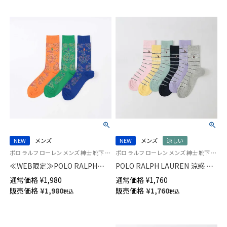
NEW
メンズ
NEW
メンズ
涼しい
ポロ ラルフ ローレン メンズ 紳士 靴下 カジュアル 26SS
ポロ ラルフ ローレン メンズ 紳士 靴下 カジュアル 26SS
≪WEB限定≫POLO RALPH
POLO RALPH LAUREN 涼感 ボ
LAUREN PAISLEY クルー丈 ソ
ーダーメッシュ 20cm ミドル丈
通常価格
¥
1,980
通常価格
¥
1,760
ックス メンズ 92012544
ソックス 02012537
販売価格
¥
1,980
販売価格
¥
1,760
税込
税込