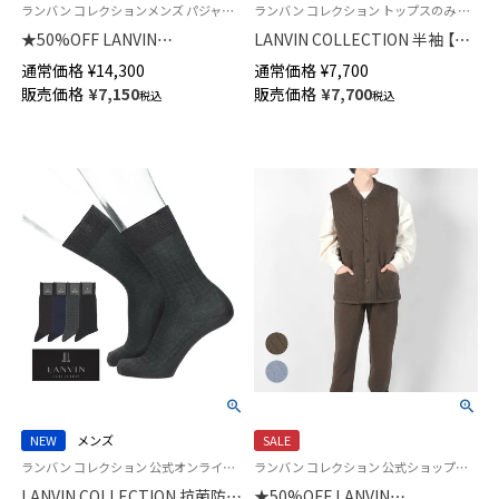
ランバン コレクションメンズ パジャマ 公式ショップ 正規ライセンス商品 ギフト プレゼント
ランバン コレクション トップスのみ 部屋着 男性 紳士 ラウンジウェア
★50%OFF LANVIN
LANVIN COLLECTION 半袖 【M
COLLECTION 細番手 スムース
Lサイズ】 シャンブレー楊柳 日
通常価格
¥
14,300
通常価格
¥
7,700
バーズアイ パジャマ メンズ
本製 メンズ パジャマ54464014
販売価格
¥
7,150
販売価格
¥
7,700
税込
税込
54420017
NEW
メンズ
SALE
ランバン コレクション 公式オンラインショップ 紳士 靴下 男性
ランバン コレクション 公式ショップ＜トップスのみ＞
LANVIN COLLECTION 抗菌防臭
★50%OFF LANVIN