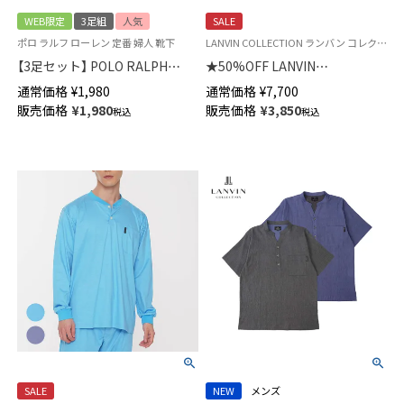
WEB限定
3足組
人気
SALE
ポロ ラルフ ローレン 定番 婦人 靴下
LANVIN COLLECTION ランバン コレクション メンズ パジャマ ギフト プレゼント
【3足セット】 POLO RALPH
★50%OFF LANVIN
LAUREN 足底パイルでやわらか
COLLECTION しじら楊柳 半袖
通常価格
¥
1,980
通常価格
¥
7,700
ショート丈ソックス レディース
トップス【M・Lサイズ】 メンズ
販売価格
¥
1,980
販売価格
¥
3,850
税込
税込
93246914
54444013
SALE
NEW
メンズ