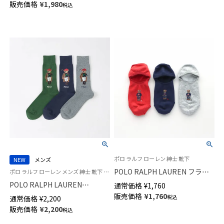
販売価格
¥
1,980
税込
02012512
ポロ ラルフ ローレン 紳士 靴下
NEW
メンズ
POLO RALPH LAUREN フラッ
ポロ ラルフ ローレン メンズ 紳士 靴下 カジュアル 26SS
グベア フットカバー オーガニ
POLO RALPH LAUREN
通常価格
¥
1,760
ックコットン混 メンズ ソック
SOCIETY BEAR ポロベア 25cm
販売価格
¥
1,760
税込
通常価格
¥
2,200
ス 02022286
クルー丈 ソックス 日本製
販売価格
¥
2,200
税込
02012516