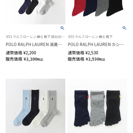
ポロ ラルフ ローレン 紳士 靴下 旧02032931
ポロ ラルフ ローレン 紳士 靴下
POLO RALPH LAUREN 消臭加
POLO RALPH LAUREN カシミ
工 ロングホーズ ワンポイント
ヤ混 リブ ビジネスソックス ク
通常価格
¥
2,200
通常価格
¥
2,530
刺繍 ハイソックス メンズ
ルー丈 メンズ 日本製 02041412
販売価格
¥
2,200
販売価格
¥
2,530
税込
税込
02032932