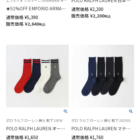
POLO RALPH LAUREN 日本製 5
エンポリオ アルマーニ Underwear オールオーバーロゴ 公式オンラインショップ 紳士 下着 アンダーウェア
本指ソックス ボーダー ポロポ
★51%OFF EMPORIO ARMANI
通常価格
¥
2,200
ニー刺しゅう ショート丈 メン
ボクサーパンツ ALL OVER
販売価格
¥
2,200
税込
通常価格
¥
5,390
ズ ソックス 02082585
LOGO 前閉じ EUサイズ メンズ
販売価格
¥
2,640
税込
54095069
ポロ ラルフ ローレン 紳士 靴下 25FW
ポロ ラルフ ローレン 紳士 靴下 2025SS
POLO RALPH LAUREN オーガ
POLO RALPH LAUREN マティ
ニックコットン混 ラインリブ
ーニベア ポロベア クルー丈 抗
通常価格
¥
1,650
通常価格
¥
1,760