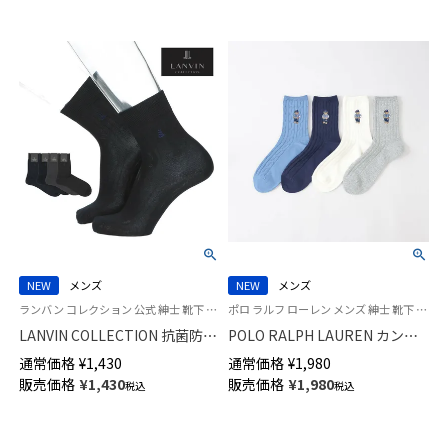
NEW
メンズ
NEW
メンズ
ランバン コレクション 公式 紳士 靴下 男性
ポロ ラルフ ローレン メンズ 紳士 靴下 カジュアル 26SS
LANVIN COLLECTION 抗菌防臭
POLO RALPH LAUREN カント
消臭加工 ビジネス ソックス リ
リーベア刺繍 ポロベア 20cm丈
通常価格
¥
1,430
通常価格
¥
1,980
ンクスストライプ ミドル丈 メ
ソックス【25-27cm】【27-
販売価格
¥
1,430
販売価格
¥
1,980
税込
税込
ンズ 02402038
29cm】 02012511