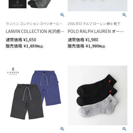
ランバン コレクション スペリオールピマ綿混 消臭 JLジャガード 日本製 公式オンラインショップ 紳士 靴下
25SS ポロ ラルフ ローレン 紳士 靴下
LANVIN COLLECTION 光沢感・
POLO RALPH LAUREN オール
発色性に優れた 連続シルケット
オーバー アスレチックベア ポ
通常価格
¥
1,650
通常価格
¥
1,980
加工糸使用 ビジネスソックス
ロベア クルー丈 カジュアル メ
販売価格
¥
1,650
販売価格
¥
1,980
税込
税込
クルー丈 メンズ 02402033
ンズ ソックス 02012480