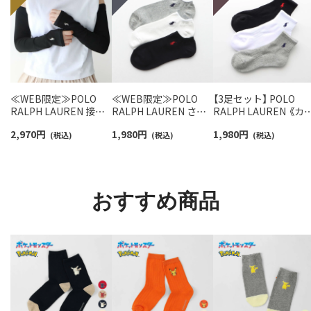
≪WEB限定≫POLO
≪WEB限定≫POLO
【3足セット】 POLO
RALPH LAUREN 接触
RALPH LAUREN さら
RALPH LAUREN 《カ
冷感 吸水速乾 2way ア
っと快適鹿の子編みの
ー豊富》足底パイル ワ
2,970
円
1,980
円
1,980
円
ームカバー ＆ レッグウ
(税込)
スニーカー丈ソックス
(税込)
ンポイントソックス 
(税込)
ォーマー レディース
【3足セット】 ワンポイ
ョート丈 アーチサポ
93228550
ント メンズ レディース
ト メンズ 92009604
92022800
おすすめ商品