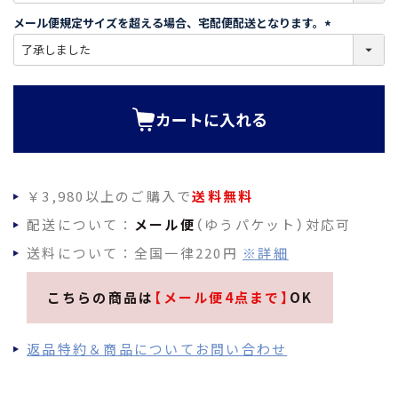
須
メール便規定サイズを超える場合、宅配便配送となります。
)
(
必
須
)
カートに入れる
￥3,980以上のご購入で
送料無料
配送について：
メール便
（ゆうパケット）対応可
送料について：全国一律220円
※詳細
こちらの商品は
【メール便4点まで】
OK
返品特約＆商品についてお問い合わせ