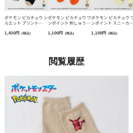
ポケモン ピカチュウ シ
ポケモン ピカチュウ ワ
ポケモン ピカチュウ 
ルエット プリント
ンポイント 刺しゅう リ
ンポイント スニーカ
Plaid3 クルー丈 カジュ
ブ クルー丈 ソックス
丈 カジュアル ソック
1,430
円
1,100
円
1,100
円
アル ソックス レディー
(税込)
キッズ 04147301
(税込)
レディース 03307007
(税込)
ス 03307012
閲覧履歴