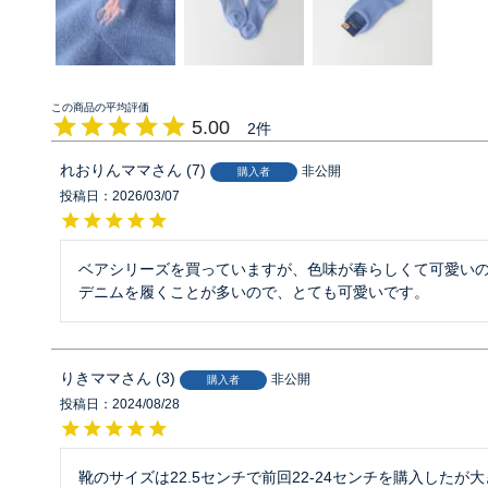
5.00
2
れおりんママ
7
非公開
購入者
投稿日
2026/03/07
ベアシリーズを買っていますが、色味が春らしくて可愛いの
デニムを履くことが多いので、とても可愛いです。
りきママ
3
非公開
購入者
投稿日
2024/08/28
靴のサイズは22.5センチで前回22-24センチを購入したが