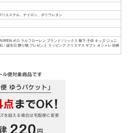
ポリエステル、ナイロン、ポリウレタン
 LAUREN ポロ ラルフローレン ブランド / ソックス 靴下 子供 キッズ ジュニ
お祝い 誕生日 贈り物 プレゼント ラッピング クリスマス ギフト オシャレ 幼稚