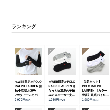
ランキング
≪WEB限定≫POLO
≪WEB限定≫POLO
【3足セット】
RALPH LAUREN 接
RALPH LAUREN さ
POLO RALPH
触冷感 吸水速乾
らっと快適鹿の子編
LAUREN 《カラー
2way アームカバー
みのスニーカー丈ソ
豊富》足底パイル ワ
＆ レッグウォーマー
ックス 【3足セッ
ンポイントソックス
2,970
円
1,980
円
1,980
円
(税込)
(税込)
(税込)
レディース
ト】 ワンポイント
ショート丈 アーチサ
93228550
メンズ レディース
ポート メンズ