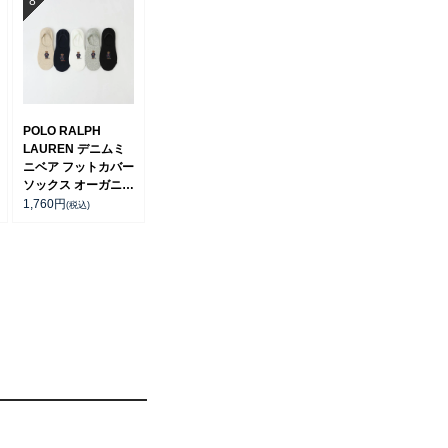
POLO RALPH
LAUREN デニムミ
ニベア フットカバー
ソックス オーガニッ
クコットン混 レディ
1,760
円
(税込)
ース 03207920