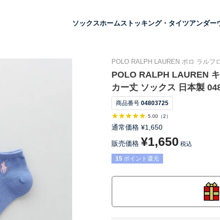
ソックス
ホーム
ストッキング・タイツ
アンダー
POLO RALPH LAUREN ポロ ラ
POLO RALPH LAUREN
カー丈 ソックス 日本製 048
商品番号
04803725
5.00
（
2
）
通常価格
¥
1,650
¥
1,650
販売価格
税込
15
ポイント還元