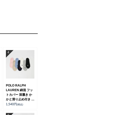
POLO RALPH
LAUREN 綿混 フッ
トカバー 深履き か
かと滑り止め付き カ
バーソックス レディ
1,540
円
(税込)
ース 03207940