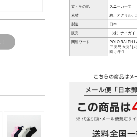
丈・その他
スニーカー丈
素材
綿、アクリル、
製造
日本
販売
（株）ナイガイ
関連ワード
POLO RALPH
ア 男児 女児/ 
園 小学生