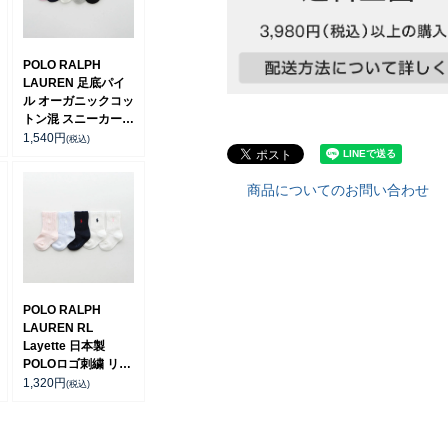
POLO RALPH
LAUREN 足底パイ
ル オーガニックコッ
トン混 スニーカー丈
ソックス レディース
1,540
円
(税込)
03207894
商品についてのお問い合わせ
POLO RALPH
LAUREN RL
Layette 日本製
POLOロゴ刺繍 リブ
クルー丈 ソックス
1,320
円
(税込)
キッズ 04885506