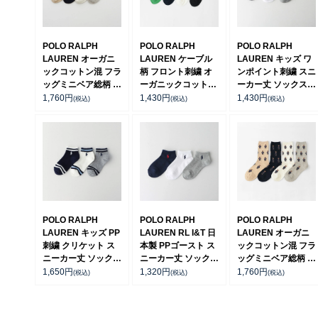
POLO RALPH
POLO RALPH
POLO RALPH
LAUREN オーガニ
LAUREN ケーブル
LAUREN キッズ ワ
ックコットン混 フラ
柄 フロント刺繍 オ
ンポイント刺繍 スニ
ッグミニベア総柄 ポ
ーガニックコットン
ーカー丈 ソックス
ロベア スニーカー丈
混 スニーカー丈 ソ
日本製 04863362
1,760
円
1,430
円
1,430
円
(税込)
(税込)
(税込)
ソックス レディース
ックス レディース
03207937
03207868
POLO RALPH
POLO RALPH
POLO RALPH
LAUREN キッズ PP
LAUREN RL I&T 日
LAUREN オーガニ
刺繍 クリケット ス
本製 PPゴースト ス
ックコットン混 フラ
ニーカー丈 ソックス
ニーカー丈 ソックス
ッグミニベア総柄 ポ
04863754
キッズ 04835362
ロベア クルー丈 ソ
1,650
円
1,320
円
1,760
円
(税込)
(税込)
(税込)
ックス レディース
03207557