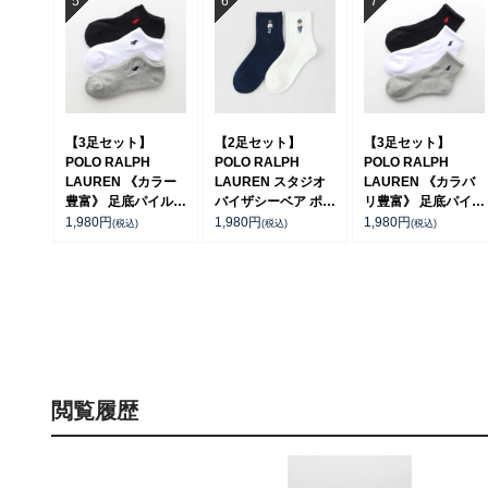
92022800
92009604
【3足セット】
【2足セット】
【3足セット】
POLO RALPH
POLO RALPH
POLO RALPH
LAUREN 《カラー
LAUREN スタジオ
LAUREN 《カラバ
豊富》 足底パイル
バイザシーベア ポロ
リ豊富》 足底パイル
アーチサポート ワン
ベア オーガニックコ
アーチサポート ワン
1,980
円
1,980
円
1,980
円
(税込)
(税込)
(税込)
ポイント刺繍 スニー
ットン混 ショート丈
ポイント刺繍 ショー
カー丈 ソックス レ
ソックス メンズ レ
ト丈 ソックス レデ
ディース 93246602
ディース 92009650
ィース 93246604
閲覧履歴